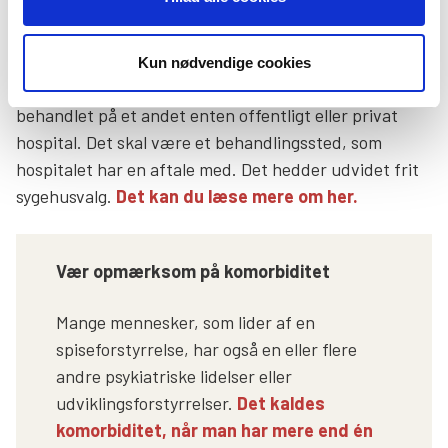
forløbet. Fra diagnosen stilles, til behandlingen går i
gang, må der maks gå 30 dage. Kan hospitalet ikke
tilbyde din kære behandling inden for de 30
Kun nødvendige cookies
kalenderdage, skal de tilbyde ham eller hende at blive
behandlet på et andet enten offentligt eller privat
hospital. Det skal være et behandlingssted, som
hospitalet har en aftale med. Det hedder udvidet frit
sygehusvalg.
Det kan du læse mere om her.
Vær opmærksom på komorbiditet
Mange mennesker, som lider af en
spiseforstyrrelse, har også en eller flere
andre psykiatriske lidelser eller
udviklingsforstyrrelser.
Det kaldes
komorbiditet, når man har mere end én