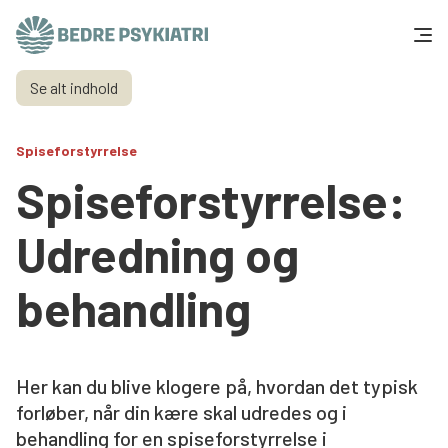
Skip to content
Se alt indhold
Få hjælp
Spiseforstyrrelse
Tal og fakta
Spiseforstyrrelse:
Om os
Udredning og
Vær med
behandling
Presse og politik
Her kan du blive klogere på, hvordan det typisk
Støt os
forløber, når din kære skal udredes og i
behandling for en spiseforstyrrelse i