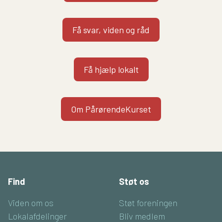
Få svar, viden og råd
Få hjælp lokalt
Om PårørendeKurset
Find
Støt os
Viden om os
Støt foreningen
Lokalafdelinger
Bliv medlem