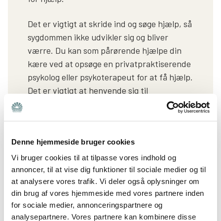
Det er vigtigt at skride ind og søge hjælp, så
sygdommen ikke udvikler sig og bliver
værre. Du kan som pårørende hjælpe din
kære ved at opsøge en privatpraktiserende
psykolog eller psykoterapeut for at få hjælp.
Det er vigtigt at henvende sig til
behandlere, som er specialiseret inden for
området. I kan høre lægen, om han eller
hun vil lave en henvisning til en psykolog.
Denne hjemmeside bruger cookies
Vi bruger cookies til at tilpasse vores indhold og
Undersøgelse og diagnosticering
annoncer, til at vise dig funktioner til sociale medier og til
at analysere vores trafik. Vi deler også oplysninger om
Din kære vil blive kaldt ind til en forsamtale med en
din brug af vores hjemmeside med vores partnere inden
for sociale medier, annonceringspartnere og
behandler. Det er her, behandleren bliver klogere på
analysepartnere. Vores partnere kan kombinere disse
din kæres symptomer og sværhedsgraden af