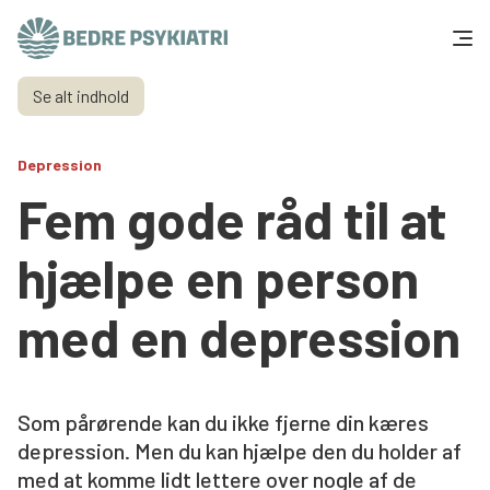
Skip to content
Se alt indhold
Få hjælp
Depression
Tal og fakta
Fem gode råd til at
Om os
hjælpe en person
Vær med
med en depression
Presse og politik
Som pårørende kan du ikke fjerne din kæres
Støt os
depression. Men du kan hjælpe den du holder af
med at komme lidt lettere over nogle af de