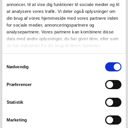
Vil du have tilsendt al vores materiale om
annoncer, til at vise dig funktioner til sociale medier og til
depression samlet i en mail?
Så tilmeld dig
at analysere vores trafik. Vi deler også oplysninger om
her og få det tilsendt.
din brug af vores hjemmeside med vores partnere inden
for sociale medier, annonceringspartnere og
analysepartnere. Vores partnere kan kombinere disse
data med andre oplysninger, du har givet dem, eller som
Forrige artikel
Næste artikel
de har indsamlet fra din brug af deres tjenester.
Psykiaterens råd: Når du
Overlægens råd: Når din
er pårørende til et
kære har en depression
Samtykkevalg
Nødvendig
menneske med en
depression
Præferencer
Statistik
Kunne du bruge indholdet på
denne side?
Marketing