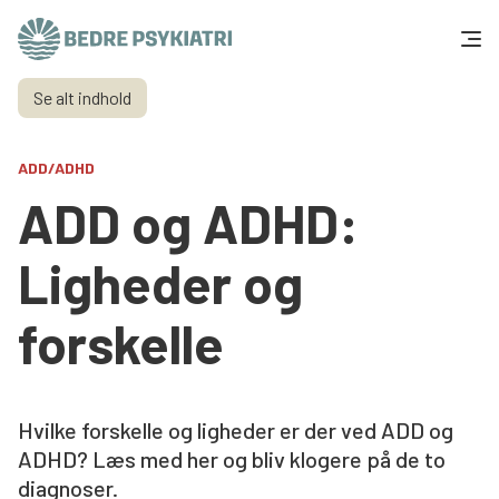
Skip to content
Se alt indhold
Få hjælp
ADD/ADHD
Tal og fakta
ADD og ADHD:
Om os
Ligheder og
Vær med
forskelle
Presse og politik
Hvilke forskelle og ligheder er der ved ADD og
Støt os
ADHD? Læs med her og bliv klogere på de to
diagnoser.