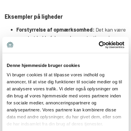
Eksempler på ligheder
Forstyrrelse af opmærksomhed:
Det kan være
svært at holde fokus og koncentrationen i
længere tid ad gangen. Det kan for eksempel vise
sig ved, at man kan have svært ved at fokusere i
en samtale, holde koncentrationen under en film
Denne hjemmeside bruger cookies
eller ved læsning. Man bliver nemt forstyrret i
Vi bruger cookies til at tilpasse vores indhold og
sine aktiviteter både gennem indefra- og
annoncer, til at vise dig funktioner til sociale medier og til
udefrakommende stimuli. Mange oplever også en
at analysere vores trafik. Vi deler også oplysninger om
høj grad af glemsomhed.
din brug af vores hjemmeside med vores partnere inden
Sanseforstyrrelse:
Hjernens filterfunktion
for sociale medier, annonceringspartnere og
fungerer ikke, som den skal. Derfor kan det være
analysepartnere. Vores partnere kan kombinere disse
svært at lukke irrelevante sanseindtryk ude. Det
data med andre oplysninger, du har givet dem, eller som
resulterer i, at man nemt overvældes af indtryk.
de har indsamlet fra din brug af deres tjenester.