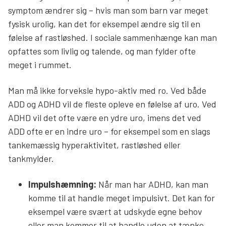
symptom ændrer sig – hvis man som barn var meget
fysisk urolig, kan det for eksempel ændre sig til en
følelse af rastløshed. I sociale sammenhænge kan man
opfattes som livlig og talende, og man fylder ofte
meget i rummet.
Man må ikke forveksle hypo-aktiv med ro. Ved både
ADD og ADHD vil de fleste opleve en følelse af uro. Ved
ADHD vil det ofte være en ydre uro, imens det ved
ADD ofte er en indre uro – for eksempel som en slags
tankemæssig hyperaktivitet, rastløshed eller
tankmylder.
Impulshæmning:
Når man har ADHD, kan man
komme til at handle meget impulsivt. Det kan for
eksempel være svært at udskyde egne behov
eller man kommer til at handle uden at tænke