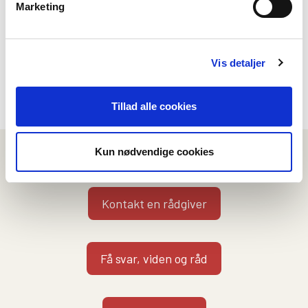
Kunne du bruge indholdet på
Marketing
denne side?
Vis detaljer
Nej
Ja
Tillad alle cookies
Kun nødvendige cookies
Vi kan hjælpe dig på flere måder
Kontakt en rådgiver
Få svar, viden og råd