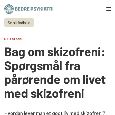
Skip to content
Se alt indhold
Få hjælp
Skizofreni
Tal og fakta
Bag om skizofreni:
Om os
Spørgsmål fra
Vær med
pårørende om livet
Presse og politik
med skizofreni
Støt os
Hvordan lever man et godt liv med skizofreni?