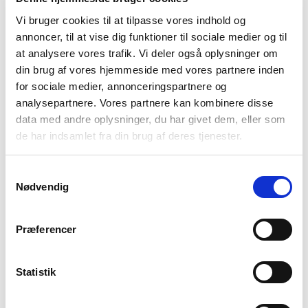
Vi bruger cookies til at tilpasse vores indhold og
annoncer, til at vise dig funktioner til sociale medier og til
at analysere vores trafik. Vi deler også oplysninger om
din brug af vores hjemmeside med vores partnere inden
for sociale medier, annonceringspartnere og
Se også de andre to videoer i serien – en om
analysepartnere. Vores partnere kan kombinere disse
håndtering
og en om
symptomer.
data med andre oplysninger, du har givet dem, eller som
de har indsamlet fra din brug af deres tjenester.
Samtykkevalg
Forrige artikel
Næste artikel
Nødvendig
Bag om skizofreni:
Bag om skizofreni:
Spørgsmål fra pårørende
Spørgsmål fra pårørende
Præferencer
om håndtering
om symptomer
Statistik