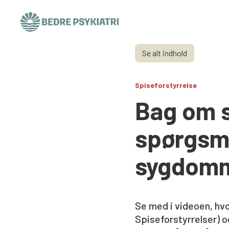
Skip to content
Se alt indhold
Spiseforstyrrelse
Bag om s
spørgsmå
sygdom
Se med i videoen, hv
Spiseforstyrrelser) o