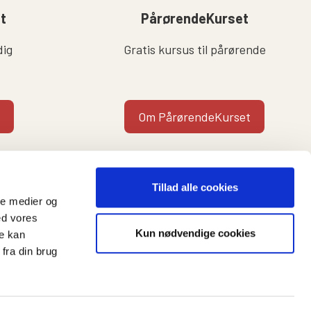
lt
PårørendeKurset
dig
Gratis kursus til pårørende
Om PårørendeKurset
Tillad alle cookies
ale medier og
ed vores
Kun nødvendige cookies
re kan
t
fra din brug