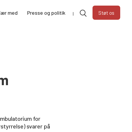
Vær med
Presse og politik
Støt os
om
Ambulatorium for
styrrelse) svarer på