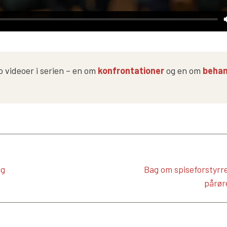
o videoer i serien – en om
konfrontationer
og en om
behan
ig
Bag om spiseforstyrre
pårør