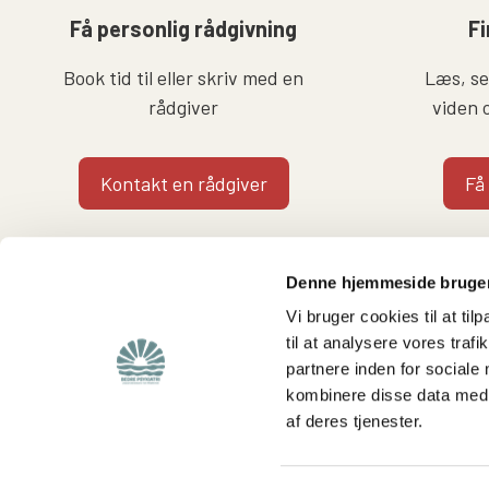
Få personlig rådgivning
Fi
Book tid til eller skriv med en
Læs, se 
rådgiver
viden 
Kontakt en rådgiver
Få
Denne hjemmeside bruger
Vi bruger cookies til at til
til at analysere vores tra
partnere inden for sociale
Find
Støt os
kombinere disse data med a
af deres tjenester.
Viden om os
Støt foreningen
Lokalafdelinger
Bliv medlem