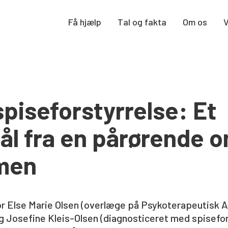
Få hjælp
Tal og fakta
Om os
piseforstyrrelse: Et
l fra en pårørende 
men
or Else Marie Olsen (overlæge på Psykoterapeutisk 
g Josefine Kleis-Olsen (diagnosticeret med spisefor