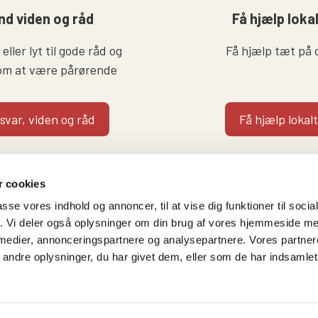
nd viden og råd
Få hjælp loka
eller lyt til gode råd og
Få hjælp tæt på 
om at være pårørende
 svar, viden og råd
Få hjælp lokalt
 cookies
passe vores indhold og annoncer, til at vise dig funktioner til soci
fik. Vi deler også oplysninger om din brug af vores hjemmeside m
 medier, annonceringspartnere og analysepartnere. Vores partne
Følg os på
Kontakt hovedkontore
ndre oplysninger, du har givet dem, eller som de har indsamlet 
Facebook
Gammeltorv 14, 2. sal
Twitter
1457 København K