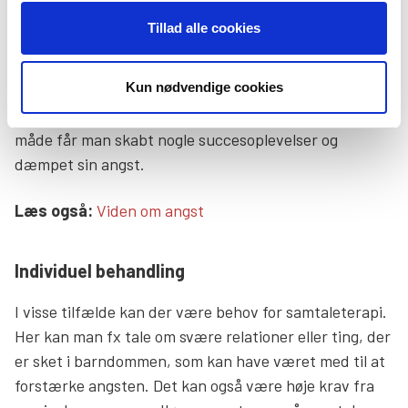
man får hjælp til at dele det, der udløser angsten, op i
Tillad alle cookies
mindre bidder. Hvis man for eksempel er bange for at
gå i en tur ned i supermarkedet, kan det være, at man
Kun nødvendige cookies
en dag når ud ad døren. Den næste dag når man hen
til butikken og til sidst kan foretage et indkøb. På den
måde får man skabt nogle succesoplevelser og
dæmpet sin angst.
Læs mere links
Læs også:
Viden om angst
Individuel behandling
I visse tilfælde kan der være behov for samtaleterapi.
Her kan man fx tale om svære relationer eller ting, der
er sket i barndommen, som kan have været med til at
forstærke angsten. Det kan også være høje krav fra