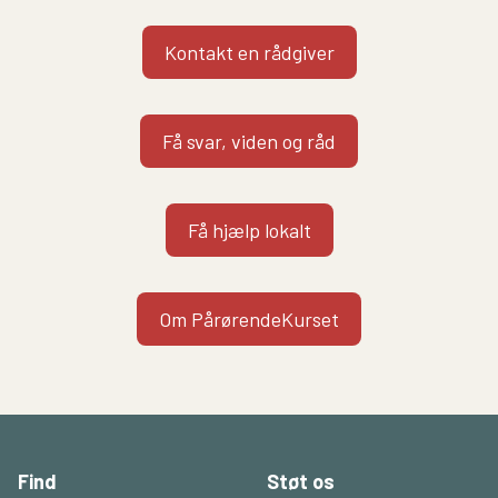
Kontakt en rådgiver
Få svar, viden og råd
Få hjælp lokalt
Om PårørendeKurset
Find
Støt os