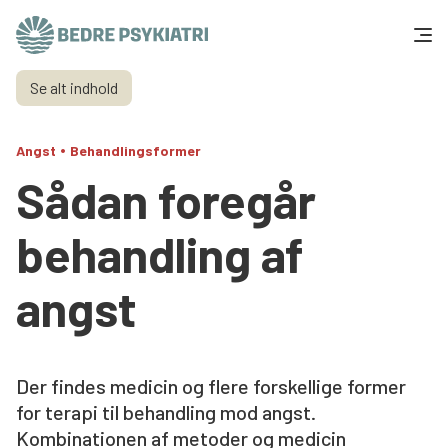
Skip to content
Se alt indhold
Få hjælp
•
Angst
Behandlingsformer
Tal og fakta
Sådan foregår
Om os
behandling af
Vær med
angst
Presse og politik
Der findes medicin og flere forskellige former
Støt os
for terapi til behandling mod angst.
Kombinationen af metoder og medicin