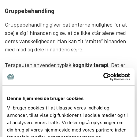
Gruppebehandling
Gruppebehandling giver patienterne mulighed for at
spejle sig i hinanden og se, at de ikke står alene med
deres vanskeligheder. Man kan tit “smitte” hinanden
med mod og dele hinandens sejre.
Terapeuten anvender typisk
kognitiv terapi
. Det er
en behandlingsform, som tager udgangspunkt i den
situation, man aktuelt står i (med mindre fokus på
fortiden). Sammen med terapeuten udforsker man
sine tankemønstre – for eksempel hvad man tænker
Denne hjemmeside bruger cookies
om sig selv og de psykiske udfordringer, man har. Med
Vi bruger cookies til at tilpasse vores indhold og
kognitiv terapi vil man fokusere på at finde de tanker,
annoncer, til at vise dig funktioner til sociale medier og til
der udløser angsten og finde alternative måder at
at analysere vores trafik. Vi deler også oplysninger om
din brug af vores hjemmeside med vores partnere inden
tolke situationen på og dermed finde nye