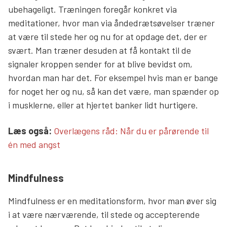
ubehageligt. Træningen foregår konkret via
meditationer, hvor man via åndedrætsøvelser træner
at være til stede her og nu for at opdage det, der er
svært. Man træner desuden at få kontakt til de
signaler kroppen sender for at blive bevidst om,
hvordan man har det. For eksempel hvis man er bange
for noget her og nu, så kan det være, man spænder op
i musklerne, eller at hjertet banker lidt hurtigere.
Læs mere links
Læs også:
Overlægens råd: Når du er pårørende til
én med angst
Mindfulness
Mindfulness er en meditationsform, hvor man øver sig
i at være nærværende, til stede og accepterende