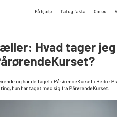
Få hjælp
Tal og fakta
Om os
tæller: Hvad tager je
PårørendeKurset?
rende og har deltaget i PårørendeKurset i Bedre Psy
 ting, hun har taget med sig fra PårørendeKurset.