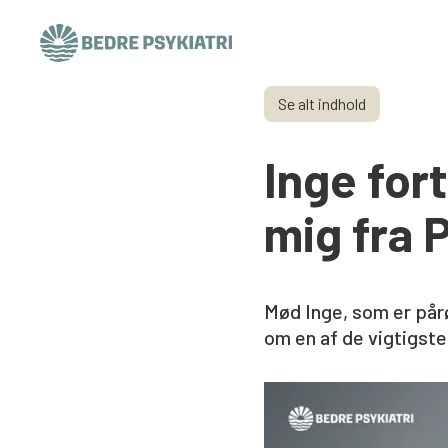
Skip to content
Se alt indhold
Inge for
mig fra 
Mød Inge, som er pårø
om en af de vigtigste