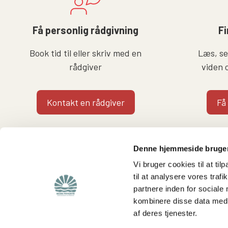
Få personlig rådgivning
Fi
Book tid til eller skriv med en
Læs, se 
rådgiver
viden 
Kontakt en rådgiver
Få
Denne hjemmeside bruger
Vi bruger cookies til at til
til at analysere vores tra
partnere inden for sociale
Find
Støt os
kombinere disse data med a
af deres tjenester.
Viden om os
Støt foreningen