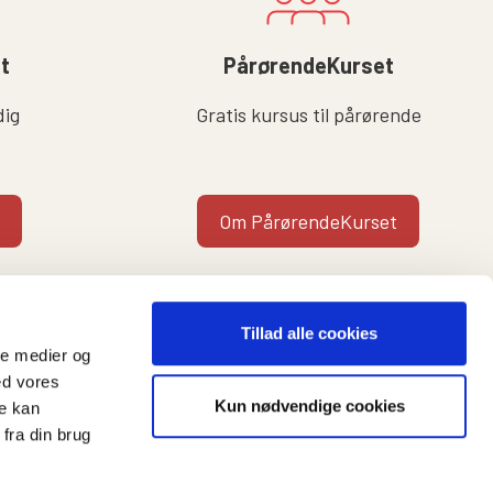
lt
PårørendeKurset
dig
Gratis kursus til pårørende
Om PårørendeKurset
Tillad alle cookies
ale medier og
ed vores
Kun nødvendige cookies
re kan
t
fra din brug