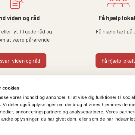
nd viden og råd
Få hjælp loka
eller lyt til gode råd og
Få hjælp tæt på 
om at være pårørende
 svar, viden og råd
Få hjælp lokalt
 cookies
passe vores indhold og annoncer, til at vise dig funktioner til soci
fik. Vi deler også oplysninger om din brug af vores hjemmeside m
 medier, annonceringspartnere og analysepartnere. Vores partne
Følg os på
Kontakt hovedkontore
ndre oplysninger, du har givet dem, eller som de har indsamlet 
Facebook
Gammeltorv 14, 2. sal