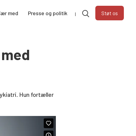
Vær med
Presse og politik
Støt os
g med
kiatri. Hun fortæller