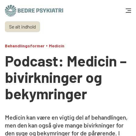
Skip to content
Se alt indhold
Få hjælp
•
Behandlingsformer
Medicin
Tal og fakta
Podcast: Medicin –
Om os
bivirkninger og
Vær med
bekymringer
Presse og politik
Medicin kan være en vigtig del af behandlingen,
Støt os
men den kan også give mange bivirkninger for
den syge og bekymringer for de pårørende. I