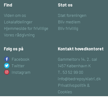
Find
Støt os
Viden om os
Støt foreningen
Lokalafdelinger
Bliv medlem
Hjemmeside for frivillige
Bliv frivillig
Vores rådgivning
Følg os på
Kontakt hovedkontoret
Facebook
Gammeltorv 14, 2. sal
Twitter
1457 København K
Instagram
T. 53 52 99 00
info@bedrepsykiatri.dk
Privatlivspolitik &
Cookies
CVR: 16800074
Luk