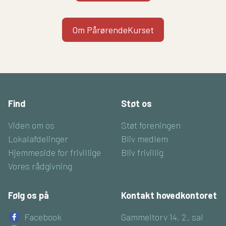
Om PårørendeKurset
Find
Støt os
Viden om os
Støt foreningen
Lokalafdelinger
Bliv medlem
Hjemmeside for frivillige
Bliv frivillig
Vores rådgivning
Følg os på
Kontakt hovedkontoret
Facebook
Gammeltorv 14, 2. sal