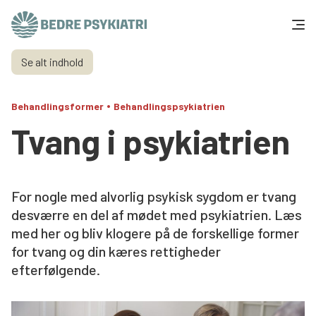
Skip to content
Se alt indhold
Få hjælp
•
Behandlingsformer
Behandlingspsykiatrien
Tal og fakta
Tvang i psykiatrien
Om os
Vær med
For nogle med alvorlig psykisk sygdom er tvang
desværre en del af mødet med psykiatrien. Læs
Presse og politik
med her og bliv klogere på de forskellige former
for tvang og din kæres rettigheder
efterfølgende.
Støt os