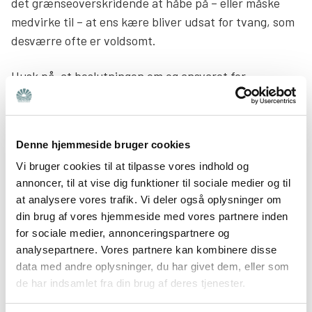
det grænseoverskridende at håbe på – eller måske
medvirke til – at ens kære bliver udsat for tvang, som
desværre ofte er voldsomt.
Husk på, at beslutningen om og ansvaret for
tvang altid ligger hos psykiatrien – ikke hos dig. Som
pårørende kan du udtrykke bekymring eller ønske, at
der bliver grebet ind, og du kan fortælle, hvad du ser
Denne hjemmeside bruger cookies
og frygter. Det kommer af omsorg, afmagt og et håb
Vi bruger cookies til at tilpasse vores indhold og
om, at den, du holder af, kan få hjælp. Det er systemet
annoncer, til at vise dig funktioner til sociale medier og til
og lægerne, der vurderer situationen, træffer
at analysere vores trafik. Vi deler også oplysninger om
beslutningen og har ansvaret – ikke dig.
din brug af vores hjemmeside med vores partnere inden
for sociale medier, annonceringspartnere og
Læs mere links
Lyt med:
Podcast: Sådan foregår en
analysepartnere. Vores partnere kan kombinere disse
tvangsindlæggelse
data med andre oplysninger, du har givet dem, eller som
de har indsamlet fra din brug af deres tjenester.
Tvang kan gå ud over tillid