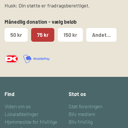
Husk: Din støtte er fradragsberettiget.
Månedlig donation - vælg beløb
50 kr
75 kr
150 kr
Andet...
Find
Støt os
Viden om os
Støt foreningen
Lokalafdelinger
Bliv medlem
Hjemmeside for frivillige
Bliv frivillig