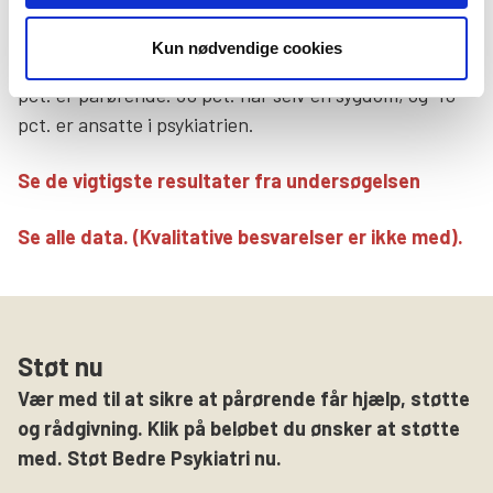
4.750 personer har deltaget i undersøgelsen.
Deltagerne er fundet gennem sociale medier, pressen
Kun nødvendige cookies
og blandt Bedre Psykiatris medlemmer. De fleste – 60
pct. er pårørende. 30 pct. har selv en sygdom, og 10
pct. er ansatte i psykiatrien.
Se de vigtigste resultater fra undersøgelsen
Se alle data. (Kvalitative besvarelser er ikke med).
Støt nu
Vær med til at sikre at pårørende får hjælp, støtte
og rådgivning. Klik på beløbet du ønsker at støtte
med. Støt Bedre Psykiatri nu.