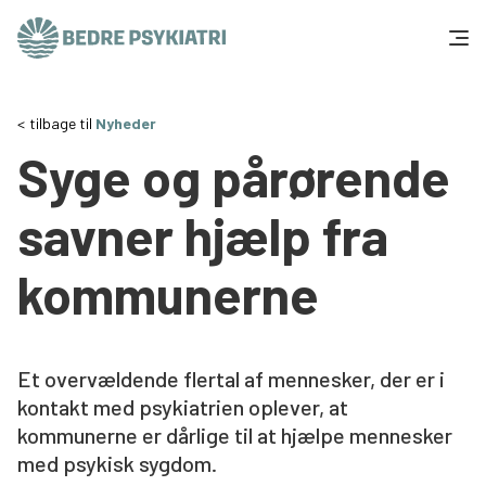
Skip to content
Få hjælp
tilbage til
Nyheder
Syge og pårørende
Tal og fakta
savner hjælp fra
Om os
kommunerne
Vær med
Presse og politik
Et overvældende flertal af mennesker, der er i
kontakt med psykiatrien oplever, at
Støt os
kommunerne er dårlige til at hjælpe mennesker
med psykisk sygdom.