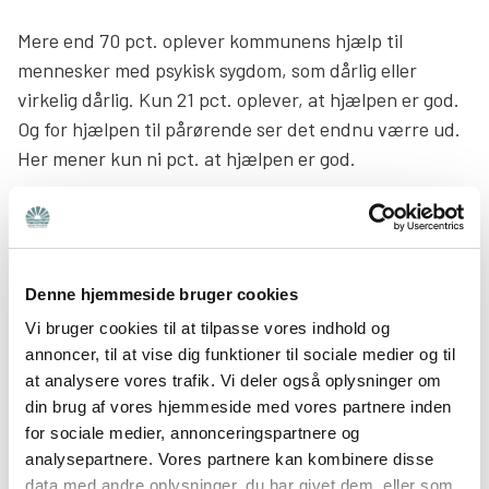
Mere end 70 pct. oplever kommunens hjælp til
mennesker med psykisk sygdom, som dårlig eller
virkelig dårlig. Kun 21 pct. oplever, at hjælpen er god.
Og for hjælpen til pårørende ser det endnu værre ud.
Her mener kun ni pct. at hjælpen er god.
Denne hjemmeside bruger cookies
Vi bruger cookies til at tilpasse vores indhold og
annoncer, til at vise dig funktioner til sociale medier og til
De adspurgte efterlyser blandt andet bedre
at analysere vores trafik. Vi deler også oplysninger om
akuttilbud til syge, bedre hjælp til mennesker med
din brug af vores hjemmeside med vores partnere inden
psykisk sygdom og misbrug og bedre støtte i hjemmet.
for sociale medier, annonceringspartnere og
analysepartnere. Vores partnere kan kombinere disse
data med andre oplysninger, du har givet dem, eller som