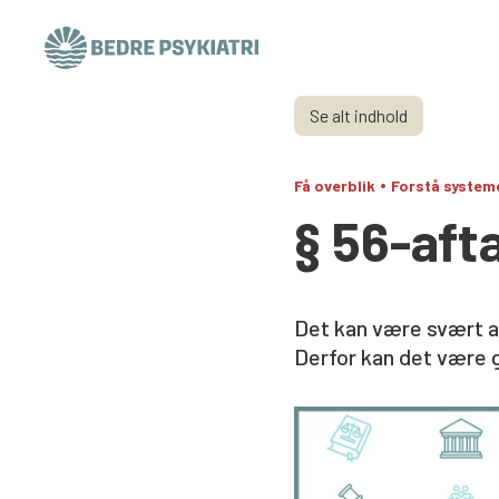
Skip to content
Se alt indhold
•
Få overblik
Forstå system
§ 56-aft
Det kan være svært at
Derfor kan det være g