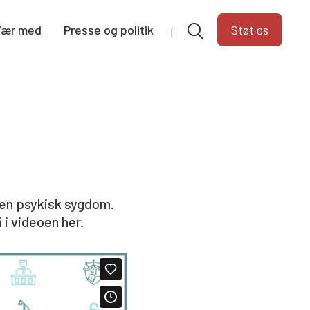
Vær med
Presse og politik
Støt os
 en psykisk sygdom.
 i videoen her.