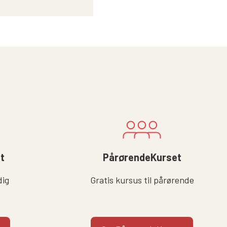
lt
PårørendeKurset
dig
Gratis kursus til pårørende