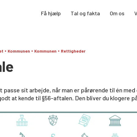
Få hjælp
Tal og fakta
Om os
•
•
•
et
Kommunen
Kommunen
Rettigheder
ale
 passe sit arbejde, når man er pårørende til én med
odt at kende til §56-aftalen. Den bliver du klogere på