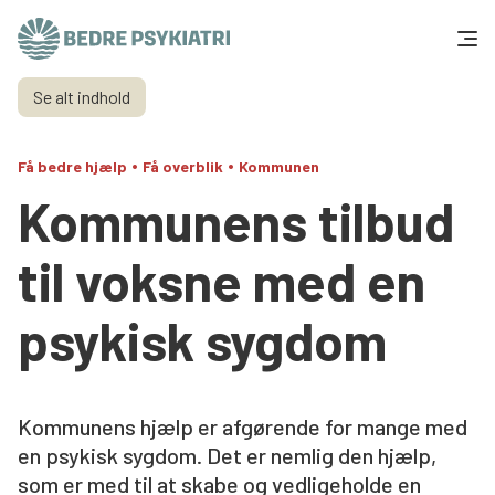
Skip to content
Se alt indhold
Få hjælp
•
•
Få bedre hjælp
Få overblik
Kommunen
Tal og fakta
Kommunens tilbud
Om os
til voksne med en
Vær med
psykisk sygdom
Presse og politik
Kommunens hjælp er afgørende for mange med
Støt os
en psykisk sygdom. Det er nemlig den hjælp,
som er med til at skabe og vedligeholde en