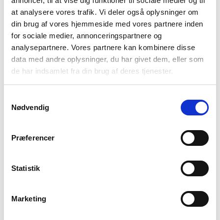
annoncer, til at vise dig funktioner til sociale medier og til
Vil du have tilsendt vores guide om at få
at analysere vores trafik. Vi deler også oplysninger om
din brug af vores hjemmeside med vores partnere inden
bedre hjælp i kommunen?
Så udfyld
for sociale medier, annonceringspartnere og
formularen her og få den tilsendt.
analysepartnere. Vores partnere kan kombinere disse
data med andre oplysninger, du har givet dem, eller som
de har indsamlet fra din brug af deres tjenester.
Forrige artikel
Næste artikel
Samtykkevalg
§ 56-aftale
Podcast: Hvordan foregår
Nødvendig
en udskrivelse?
Præferencer
Statistik
Kunne du bruge indholdet på
denne side?
Marketing
Nej
Ja