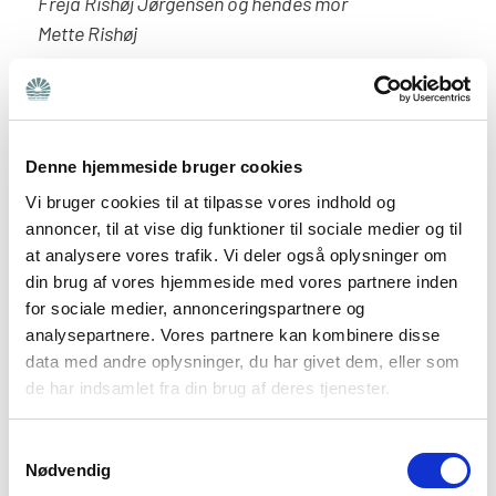
Freja Rishøj Jørgensen og hendes mor
Mette Rishøj
En gruppe for unge med særlige
forudsætninger
Denne hjemmeside bruger cookies
På et tidspunkt i 7. klasse kom Freja Rishøj
Vi bruger cookies til at tilpasse vores indhold og
Jørgensen ind i en gruppe for unge med særlige
annoncer, til at vise dig funktioner til sociale medier og til
forudsætninger.
at analysere vores trafik. Vi deler også oplysninger om
din brug af vores hjemmeside med vores partnere inden
“Vi var fire unge, der mødtes en gang om ugen. Det var
for sociale medier, annonceringspartnere og
så godt. De andre lignede mig ret meget, og for en
analysepartnere. Vores partnere kan kombinere disse
gangs skyld følte jeg mig ikke anderledes. De andre
data med andre oplysninger, du har givet dem, eller som
de har indsamlet fra din brug af deres tjenester.
var super søde. Vi spillede spil, spiste kage
og hang bare ud med hinanden. Der var ingen larm
ligesom i en almindelig skoleklasse. Jeg ved faktisk
Samtykkevalg
Nødvendig
ikke, om de også havde diagnoser, for det var ikke