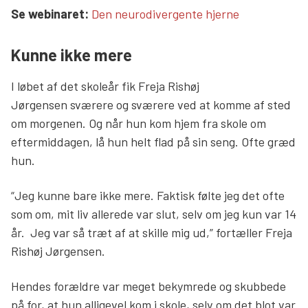
Læs mere links
Se webinaret:
Den neurodivergente hjerne
Kunne ikke mere
I løbet af det skoleår fik Freja Rishøj
Jørgensen sværere og sværere ved at komme af sted
om morgenen. Og når hun kom hjem fra skole om
eftermiddagen, lå hun helt flad på sin seng. Ofte græd
hun.
“Jeg kunne bare ikke mere. Faktisk følte jeg det ofte
som om, mit liv allerede var slut, selv om jeg kun var 14
år. Jeg var så træt af at skille mig ud,” fortæller Freja
Rishøj Jørgensen.
Hendes forældre var meget bekymrede og skubbede
på for, at hun alligevel kom i skole, selv om det blot var