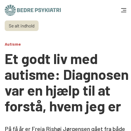
Skip to content
Se alt indhold
Få hjælp
Autisme
Tal og fakta
Et godt liv med
Om os
autisme: Diagnosen
Vær med
var en hjælp til at
Presse og politik
forstå, hvem jeg er
Støt os
På få år er Freja Rishøj Jørgensen gået fra både