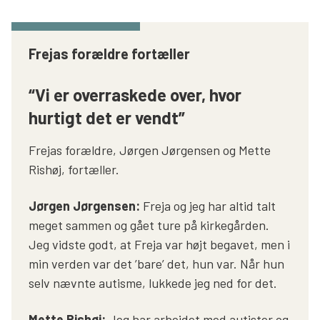
Frejas forældre fortæller
“Vi er
overraskede
over, hvor
hurtigt det er vendt”
Frejas forældre, Jørgen
Jørgensen
og Mette
Rishøj, fortæller.
Jørgen Jørgensen:
Freja og jeg har altid talt
meget sammen og gået ture på kirkegården.
Jeg vidste godt, at Freja var højt begavet, men i
min verden var det ’bare’ det, hun var. Når hun
selv nævnte autisme, lukkede jeg ned for det.
Mette Rishøj:
Jeg har arbejdet med autister og