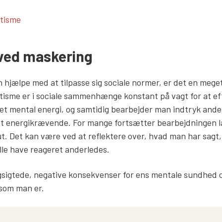
ks
tisme
 ved maskering
hjælpe med at tilpasse sig sociale normer, er det en mege
isme er i sociale sammenhænge konstant på vagt for at ef
t mental energi, og samtidig bearbejder man indtryk ande
get energikrævende. For mange fortsætter bearbejdningen 
lut. Det kan være ved at reflektere over, hvad man har sag
lle have reageret anderledes.
sigtede, negative konsekvenser for ens mentale sundhed og 
, som man er.