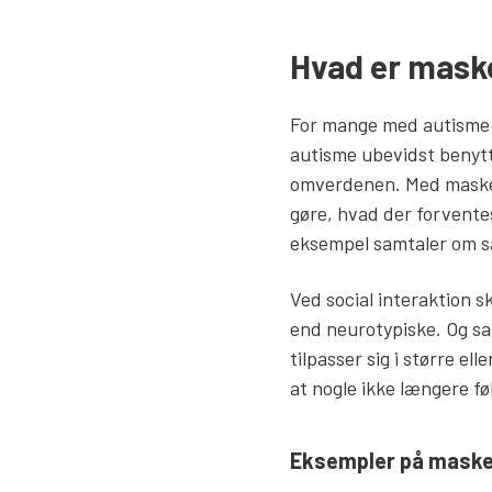
Hvad er mask
For mange med autisme e
autisme ubevidst benytter
omverdenen. Med maskeri
gøre, hvad der forventes
eksempel samtaler om s
Ved social interaktion s
end neurotypiske. Og sa
tilpasser sig i større e
at nogle ikke længere fø
Eksempler på mask