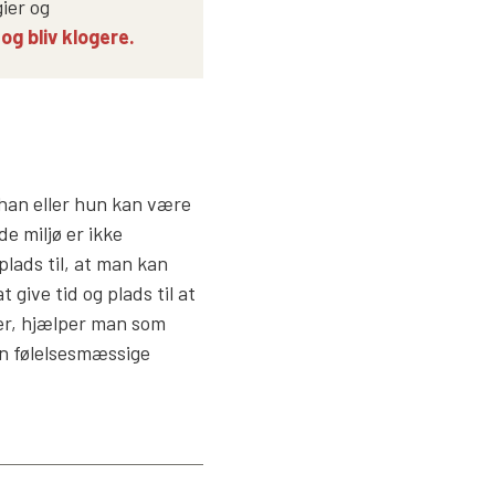
ier og
og bliv klogere.
 han eller hun kan være
e miljø er ikke
lads til, at man kan
 give tid og plads til at
er, hjælper man som
n følelsesmæssige