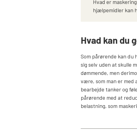
Hvad er maskering?
hjælpemidler kan
Hvad kan du 
Som pårørende kan du hj
sig selv uden at skulle 
dømmende, men derimod å
være, som man er med alle
bearbejde tanker og føl
pårørende med at reduc
belastning, som masker