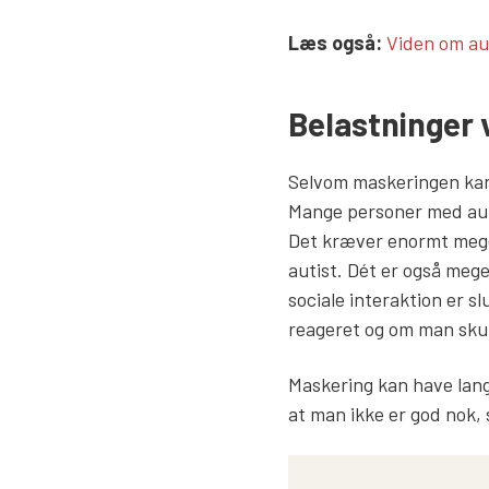
Læs mere lin
Læs også:
Viden om au
Belastninger
Selvom maskeringen kan 
Mange personer med aut
Det kræver enormt mege
autist. Dét er også me
sociale interaktion er s
reageret og om man sku
Maskering kan have lang
at man ikke er god nok