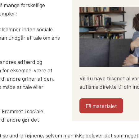
å mange forskellige
sempler:
aleemner inden sociale
man undgår at tale om ens
 andres adfærd og
n for eksempel være at
Vil du have tilsendt al v
ordi andre griner af den,
autisme direkte til din i
s måde at tale eller
Få materialet
 krammet i sociale
di andre gør det
 at se andre i øjnene, selvom man ikke oplever det som noget