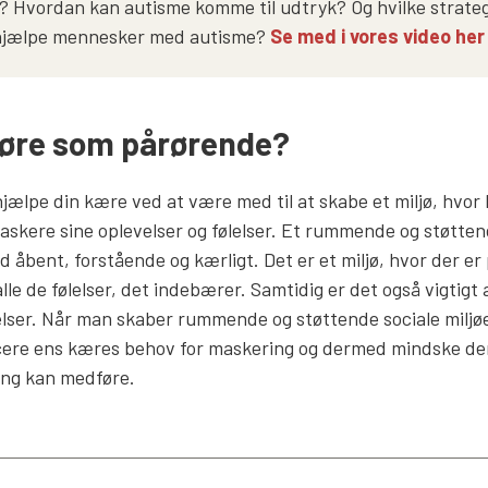
 Hvordan kan autisme komme til udtryk? Og hvilke strateg
 hjælpe mennesker med autisme?
Se med i vores video her 
gøre som pårørende?
ælpe din kære ved at være med til at skabe et miljø, hvor
maskere sine oplevelser og følelser. Et rummende og støttend
bent, forstående og kærligt. Det er et miljø, hvor der er p
 de følelser, det indebærer. Samtidig er det også vigtigt at
elser. Når man skaber rummende og støttende sociale miljø
ere ens kæres behov for maskering og dermed mindske de
ing kan medføre.