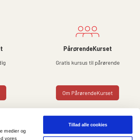
lt
PårørendeKurset
dig
Gratis kursus til pårørende
Om PårørendeKurset
Tillad alle cookies
ale medier og
ed vores