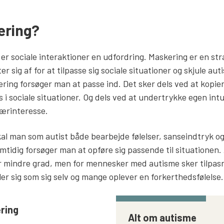
ering?
r sociale interaktioner en udfordring. Maskering er en s
 sig af for at tilpasse sig sociale situationer og skjule aut
ng forsøger man at passe ind. Det sker dels ved at kopie
 i sociale situationer. Og dels ved at undertrykke egen int
ærinteresse.
kal man som autist både bearbejde følelser, sanseindtryk og
mtidig forsøger man at opføre sig passende til situationen
ller mindre grad, men for mennesker med autisme sker tilpasn
ler sig som sig selv og mange oplever en forkerthedsfølelse
ering
Alt om autisme