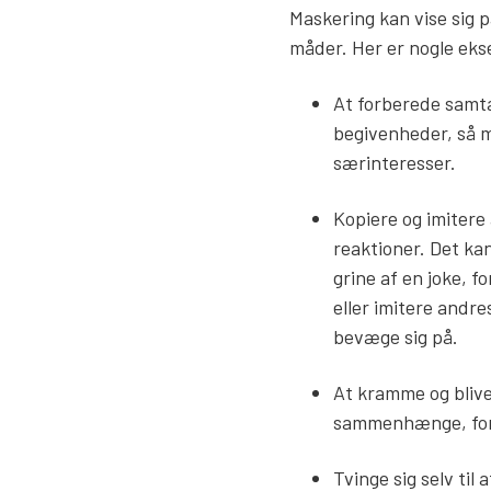
Maskering kan vise sig p
måder. Her er nogle ek
At forberede samt
begivenheder, så 
særinteresser.
Kopiere og imitere
reaktioner. Det ka
grine af en joke, f
eller imitere andre
bevæge sig på.
At kramme og blive
sammenhænge, for
Tvinge sig selv til