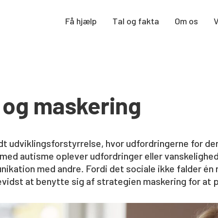
Få hjælp
Tal og fakta
Om os
 og maskering
 udviklingsforstyrrelse, hvor udfordringerne for den 
 med autisme oplever udfordringer eller vanskelighe
ikation med andre. Fordi det sociale ikke falder én 
evidst at benytte sig af strategien maskering for at 