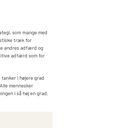
trategi, som mange med
istiske træk for
re andres adfærd og
uitive adfærd som for
 tanker i højere grad
. Alle mennesker
ingen i så høj en grad,
.