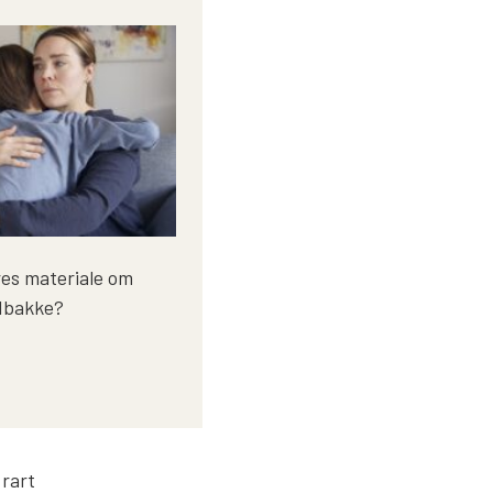
ores materiale om
ndbakke?
 rart