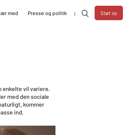
Vær med
Presse og politik
Støt os
enkelte vil variere.
der med den sociale
naturligt, kommer
passe ind.