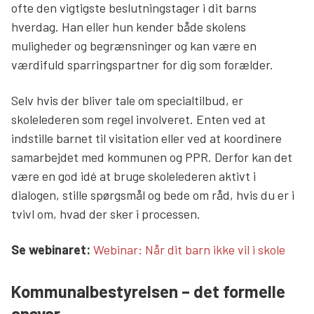
ofte den vigtigste beslutningstager i dit barns
hverdag. Han eller hun kender både skolens
muligheder og begrænsninger og kan være en
værdifuld sparringspartner for dig som forælder.
Selv hvis der bliver tale om specialtilbud, er
skolelederen som regel involveret. Enten ved at
indstille barnet til visitation eller ved at koordinere
samarbejdet med kommunen og PPR. Derfor kan det
være en god idé at bruge skolelederen aktivt i
dialogen, stille spørgsmål og bede om råd, hvis du er i
tvivl om, hvad der sker i processen.
Læs mere links
Se webinaret:
Webinar: Når dit barn ikke vil i skole
Kommunalbestyrelsen – det formelle
ansvar