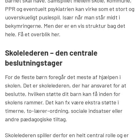
barnet skal have. Samspillet mellem skole, kommune,
PPR og eventuelt psykiatrien kan virke som et stort og
uoverskueligt puslespil. Især når man står midt i
bekymringerne. Men der er en vis struktur bag det
hele. Få et overblik her.
Skolelederen – den centrale
beslutningstager
For de fleste børn foregår det meste af hjælpen i
skolen. Det er skolelederen, der har ansvaret for at
beslutte, hvilken støtte dit barn kan få inden for
skolens rammer. Det kan fx være ekstra støtte i
timerne, to-lærer-ordning, sociale indsatser eller
andre pædagogiske tiltag.
Skolelederen spiller derfor en helt central rolle og er