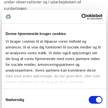
under observationer og i udarbejdelsen af
vurderingen.
Henvisning udenom PPR – når lægen
kan hjælpe
Denne hjemmeside bruger cookies
I nogle tilfælde kan det give mening at gå til barnets
Vi bruger cookies til at tilpasse vores indhold og
annoncer, til at vise dig funktioner til sociale medier og til
egen læge. Det kan fx være, hvis man oplever, at
at analysere vores trafik. Vi deler også oplysninger om
PPR-forløbet trækker ud, eller hvis barnet er ældre
din brug af vores hjemmeside med vores partnere inden
og ikke længere går i skole. Lægen kan – ligesom PPR
for sociale medier, annonceringspartnere og
– henvise til børne- og ungdomspsykiatrien.
analysepartnere. Vores partnere kan kombinere disse
data med andre oplysninger, du har givet dem, eller som
Henvisningen bliver dog ofte afvist, hvis den ikke
de har indsamlet fra din brug af deres tjenester.
indeholder tilstrækkelige oplysninger om barnets
situation. Derfor er det vigtigt, at du giver lægen et så
Samtykkevalg
fyldestgørende billede som muligt af barnets hverdag
Nødvendig
og udfordringer. Fortæl om, hvad der allerede er