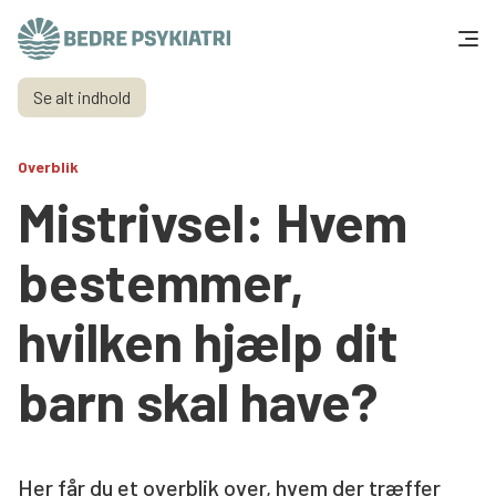
Skip to content
Se alt indhold
Få hjælp
Overblik
Tal og fakta
Mistrivsel: Hvem
Om os
bestemmer,
Vær med
hvilken hjælp dit
Presse og politik
barn skal have?
Støt os
Her får du et overblik over, hvem der træffer