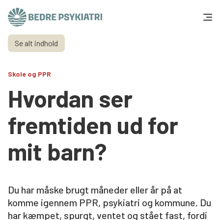
Skip to content
Se alt indhold
Få hjælp
Skole og PPR
Tal og fakta
Hvordan ser
Om os
fremtiden ud for
Vær med
mit barn?
Presse og politik
Du har måske brugt måneder eller år på at
Støt os
komme igennem PPR, psykiatri og kommune. Du
har kæmpet, spurgt, ventet og stået fast, fordi