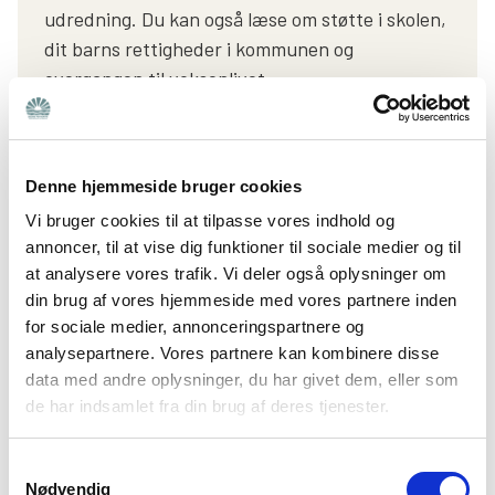
udredning. Du kan også læse om støtte i skolen,
dit barns rettigheder i kommunen og
overgangen til voksenlivet.
Få tilsendt guiden
Denne hjemmeside bruger cookies
Vi bruger cookies til at tilpasse vores indhold og
Det handler sjældent om én bestemt indsats, én
annoncer, til at vise dig funktioner til sociale medier og til
hændelse eller ét møde, men om summen af alt det,
at analysere vores trafik. Vi deler også oplysninger om
der bliver gjort. Med din vedholdenhed og hjælpen fra
din brug af vores hjemmeside med vores partnere inden
for sociale medier, annonceringspartnere og
andre voksne, som forstår dit barns situation, og de
analysepartnere. Vores partnere kan kombinere disse
rammer, I sammen får skabt, er der al mulig grund til
data med andre oplysninger, du har givet dem, eller som
håb om, at dit barn får et godt liv.
de har indsamlet fra din brug af deres tjenester.
Genvurdering – en mulighed for at
Samtykkevalg
sikre den bedste hjælp
Nødvendig