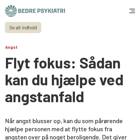
Skip to content
Se alt indhold
Få hjælp
Angst
Tal og fakta
Flyt fokus: Sådan
Om os
kan du hjælpe ved
Vær med
angstanfald
Presse og politik
Når angst blusser op, kan du som pårørende
Støt os
hjælpe personen med at flytte fokus fra
angsten over på noget beroligende. Det giver