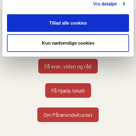
Vis detaljer
Vi kan hjælpe dig på flere måder
Tillad alle cookies
Kontakt en rådgiver
Kun nødvendige cookies
Få svar, viden og råd
Få hjælp lokalt
Om PårørendeKurset