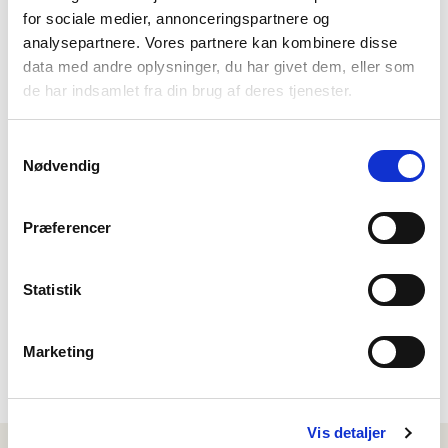
for sociale medier, annonceringspartnere og
analysepartnere. Vores partnere kan kombinere disse
Forrige artikel
Næste artikel
data med andre oplysninger, du har givet dem, eller som
Kommunens tilbud til
Ekspertens råd: Om
de har indsamlet fra din brug af deres tjenester.
voksne med en psykisk
botilbud
sygdom
Samtykkevalg
Nødvendig
Præferencer
Kunne du bruge indholdet på
denne side?
Statistik
Nej
Ja
Marketing
Vis detaljer