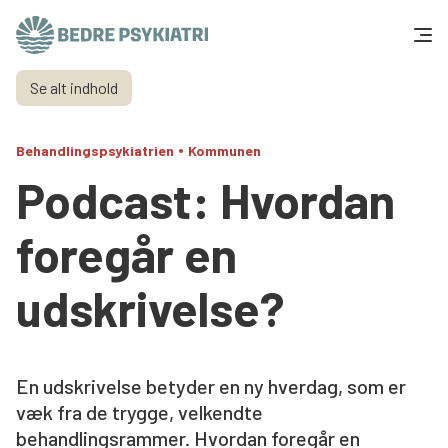
Skip to content
Se alt indhold
Få hjælp
•
Behandlingspsykiatrien
Kommunen
Tal og fakta
Podcast: Hvordan
Om os
foregår en
Vær med
udskrivelse?
Presse og politik
En udskrivelse betyder en ny hverdag, som er
Støt os
væk fra de trygge, velkendte
behandlingsrammer. Hvordan foregår en