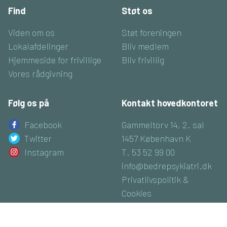
Find
Støt os
Viden om os
Støt foreningen
Lokalafdelinger
Bliv medlem
Hjemmeside for frivillige
Bliv frivillig
Vores rådgivning
Følg os på
Kontakt hovedkontoret
Facebook
Gammeltorv 14, 2. sal
Twitter
1457 København K
Instagram
T. 53 52 99 00
info@bedrepsykiatri.dk
Privatlivspolitik &
Cookies
CVR: 16800074
Luk