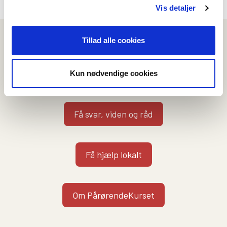
Vis detaljer
Vi kan hjælpe dig på flere måder
Tillad alle cookies
Kontakt en rådgiver
Kun nødvendige cookies
Få svar, viden og råd
Få hjælp lokalt
Om PårørendeKurset