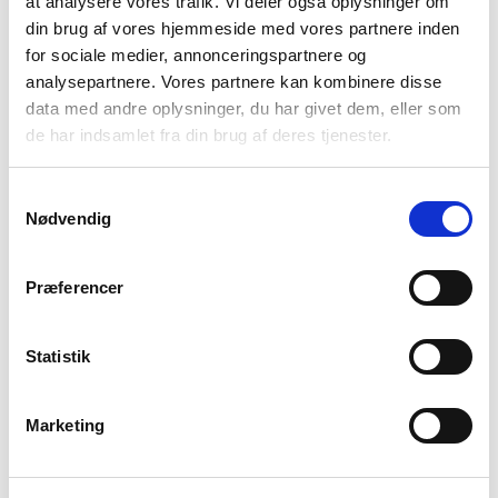
at analysere vores trafik. Vi deler også oplysninger om
din brug af vores hjemmeside med vores partnere inden
for sociale medier, annonceringspartnere og
Forrige artikel
Næste artikel
analysepartnere. Vores partnere kan kombinere disse
Webinar: Dobbeltdiagnose
Podcast: Viden og råd om
data med andre oplysninger, du har givet dem, eller som
– når du er pårørende til
misbrug og psykisk sygdom
de har indsamlet fra din brug af deres tjenester.
en ung med psykisk
sygdom, som har et
Samtykkevalg
misbrug
Nødvendig
Præferencer
Kunne du bruge indholdet på
Statistik
denne side?
Marketing
Nej
Ja