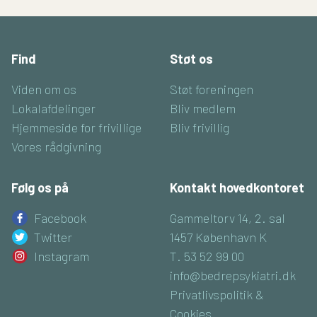
Find
Støt os
Viden om os
Støt foreningen
Lokalafdelinger
Bliv medlem
Hjemmeside for frivillige
Bliv frivillig
Vores rådgivning
Følg os på
Kontakt hovedkontoret
Facebook
Gammeltorv 14, 2. sal
Twitter
1457 København K
Instagram
T. 53 52 99 00
info@bedrepsykiatri.dk
Privatlivspolitik &
Cookies