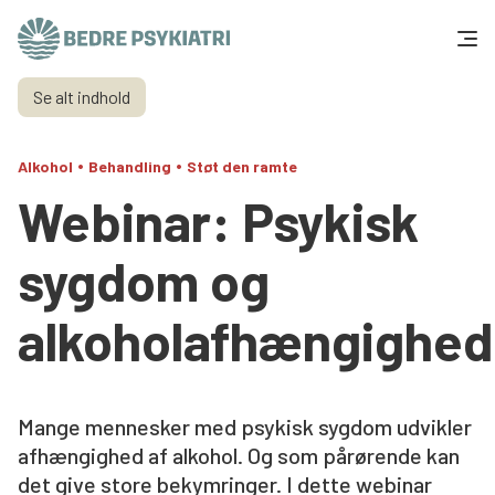
Skip to content
Se alt indhold
Få hjælp
•
•
Alkohol
Behandling
Støt den ramte
Tal og fakta
Webinar: Psykisk
Om os
sygdom og
Vær med
alkoholafhængighed
Presse og politik
Mange mennesker med psykisk sygdom udvikler
Støt os
afhængighed af alkohol. Og som pårørende kan
det give store bekymringer. I dette webinar