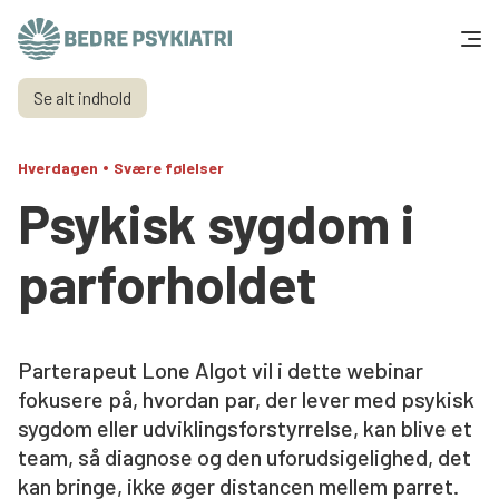
Skip to content
Se alt indhold
Få hjælp
•
Hverdagen
Svære følelser
Tal og fakta
Psykisk sygdom i
Om os
parforholdet
Vær med
Presse og politik
Parterapeut Lone Algot vil i dette webinar
fokusere på, hvordan par, der lever med psykisk
sygdom eller udviklingsforstyrrelse, kan blive et
Støt os
team, så diagnose og den uforudsigelighed, det
kan bringe, ikke øger distancen mellem parret.