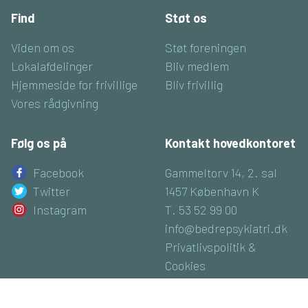
Find
Støt os
Viden om os
Støt foreningen
Lokalafdelinger
Bliv medlem
Hjemmeside for frivillige
Bliv frivillig
Vores rådgivning
Følg os på
Kontakt hovedkontoret
Facebook
Gammeltorv 14, 2. sal
Twitter
1457 København K
Instagram
T. 53 52 99 00
info@bedrepsykiatri.dk
Privatlivspolitik &
Cookies
CVR: 16800074
Luk