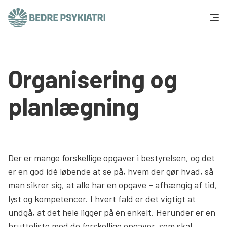
Skip to content
Få hjælp
Organisering og
Tal og fakta
planlægning
Om os
Vær med
Der er mange forskellige opgaver i bestyrelsen, og det
Presse og politik
er en god idé løbende at se på, hvem der gør hvad, så
man sikrer sig, at alle har en opgave – afhængig af tid,
Støt os
lyst og kompetencer. I hvert fald er det vigtigt at
undgå, at det hele ligger på én enkelt. Herunder er en
bruttoliste med de forskellige opgaver, som skal