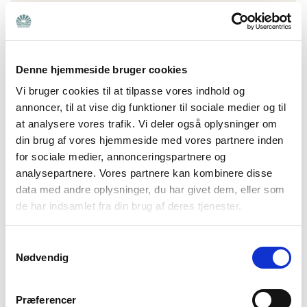
Kalender for 2026
Denne hjemmeside bruger cookies
Brug evt. vores planlægningskalender i Excel, når
Vi bruger cookies til at tilpasse vores indhold og
I planlægger årets aktiviteter.
annoncer, til at vise dig funktioner til sociale medier og til
Hent kalender
at analysere vores trafik. Vi deler også oplysninger om
din brug af vores hjemmeside med vores partnere inden
for sociale medier, annonceringspartnere og
analysepartnere. Vores partnere kan kombinere disse
data med andre oplysninger, du har givet dem, eller som
Arbejdsdeling
de har indsamlet fra din brug af deres tjenester.
Vi har lavet en tjekliste, man kan bruge, når det
handler om planlægning af en konkret aktivitet.
Samtykkevalg
Nødvendig
Se tjekliste
Præferencer