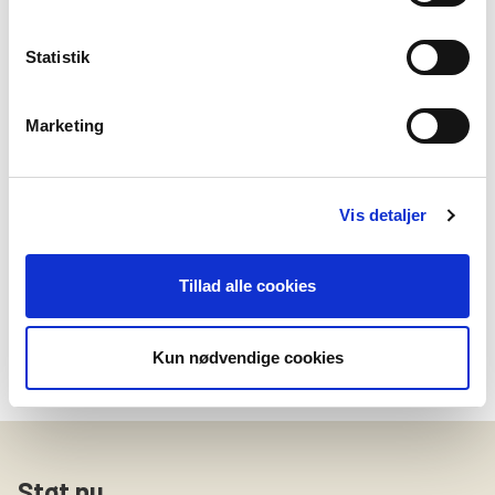
Statistik
Forretningsorden
I bestemmer selv spillereglerne for jeres
Marketing
bestyrelse – og det kan være godt at tale om dem
med jævne mellemrum.
Se forslag
Vis detaljer
Tillad alle cookies
Kun nødvendige cookies
Støt nu