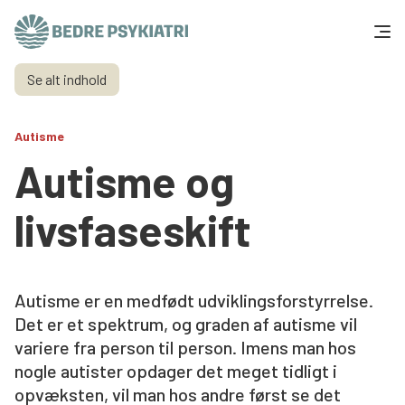
Skip to content
Se alt indhold
Få hjælp
Autisme
Tal og fakta
Autisme og
Om os
livsfaseskift
Vær med
Presse og politik
Autisme er en medfødt udviklingsforstyrrelse.
Det er et spektrum, og graden af autisme vil
variere fra person til person. Imens man hos
Støt os
nogle autister opdager det meget tidligt i
opvæksten, vil man hos andre først se det