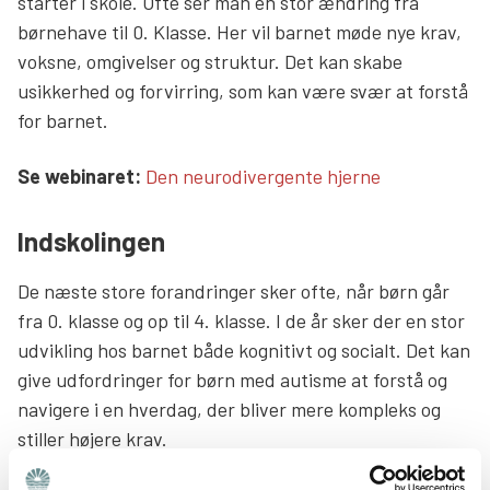
starter i skole. Ofte ser man en stor ændring fra
børnehave til 0. Klasse. Her vil barnet møde nye krav,
voksne, omgivelser og struktur. Det kan skabe
usikkerhed og forvirring, som kan være svær at forstå
for barnet.
Læs mere links
Se webinaret:
Den neurodivergente hjerne
Indskolingen
De næste store forandringer sker ofte, når børn går
fra 0. klasse og op til 4. klasse. I de år sker der en stor
udvikling hos barnet både kognitivt og socialt. Det kan
give udfordringer for børn med autisme at forstå og
navigere i en hverdag, der bliver mere kompleks og
stiller højere krav.