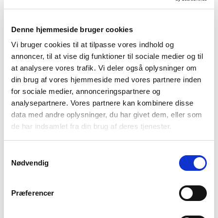
Udskolingen og gymnasial uddannelse
I udskolingen og puberteten begynder mange med
Denne hjemmeside bruger cookies
autisme at mærke, at de afviger mere fra deres
Vi bruger cookies til at tilpasse vores indhold og
jævnaldrende. Det bliver ofte også tydeligt, hvis
annoncer, til at vise dig funktioner til sociale medier og til
barnet fortsætter på en gymnasial uddannelse. Her
at analysere vores trafik. Vi deler også oplysninger om
sker der nemlig en stor udvikling i sociale krav. Det
din brug af vores hjemmeside med vores partnere inden
for sociale medier, annonceringspartnere og
kan være en stor udfordring for nogle autister. Mange
analysepartnere. Vores partnere kan kombinere disse
har svært ved at spejle sig i eller forstå sine
data med andre oplysninger, du har givet dem, eller som
klassekammerater.
de har indsamlet fra din brug af deres tjenester.
Læs mere links
Læs også:
Sådan kan du hjælpe en med autisme
Samtykkevalg
Nødvendig
Udfordringer i det tidlige voksenliv
Præferencer
Hvis en person med autisme ikke er blevet
diagnosticeret i barndommen eller ungdomsårene,