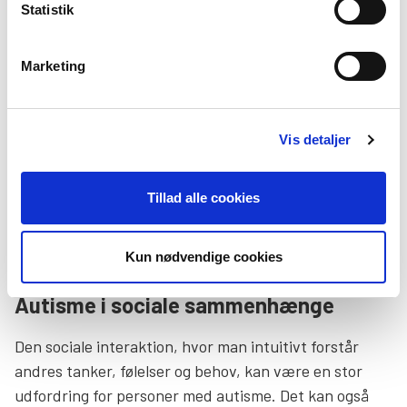
kan det være, at man først bliver opmærksom på sin
Statistik
autisme i starten af 20’erne eller i 30’erne. Her stilles
der krav til uddannelse, som måske kan være svær at
Marketing
gennemføre. Man flytter måske hjemmefra, eller får et
arbejde, som for nogen kan være svært at varetage.
Vis detaljer
Er man ikke klar over sin autisme og de hensyn, der
skal tages, kan nogle mennesker med autisme opleve
Tillad alle cookies
at få en belastningsreaktion, fordi presset fra
omverdenen kan blive for meget og føles for
overvældende.
Kun nødvendige cookies
Autisme i sociale sammenhænge
Den sociale interaktion, hvor man intuitivt forstår
andres tanker, følelser og behov, kan være en stor
udfordring for personer med autisme. Det kan også