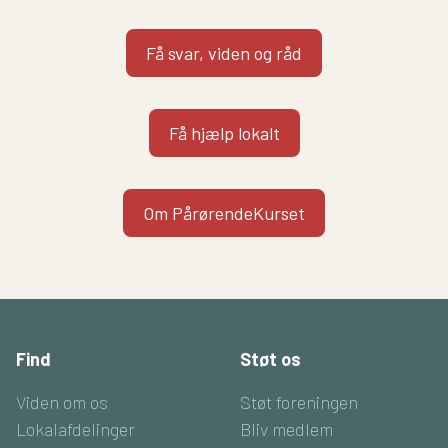
Få svar, viden og råd
Få hjælp lokalt
Om PårørendeKurset
Find
Støt os
Viden om os
Støt foreningen
Lokalafdelinger
Bliv medlem