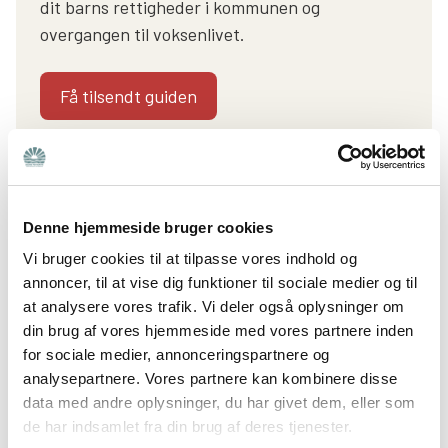
dit barns rettigheder i kommunen og
overgangen til voksenlivet.
Få tilsendt guiden
Første skridt er at tage kontakt til dit barns
klasselærer, som typisk vil stå for dialogen med dig.
Denne hjemmeside bruger cookies
Beskriv udfordringerne så konkret og præcist, du kan.
Vi bruger cookies til at tilpasse vores indhold og
Lærerne ved nok allerede, at der er noget, der ikke
annoncer, til at vise dig funktioner til sociale medier og til
fungerer, men de ved ikke nødvendigvis, hvordan dit
at analysere vores trafik. Vi deler også oplysninger om
barn fungerer uden for skolen. Så dine inputs og
din brug af vores hjemmeside med vores partnere inden
beskrivelser kan sammen med skolens bidrag danne et
for sociale medier, annonceringspartnere og
bedre, samlet billede.
analysepartnere. Vores partnere kan kombinere disse
data med andre oplysninger, du har givet dem, eller som
Hvis det er første gang, du taler med skolen om dit
de har indsamlet fra din brug af deres tjenester.
barns mistrivsel, vil skolen først forsøge at løse