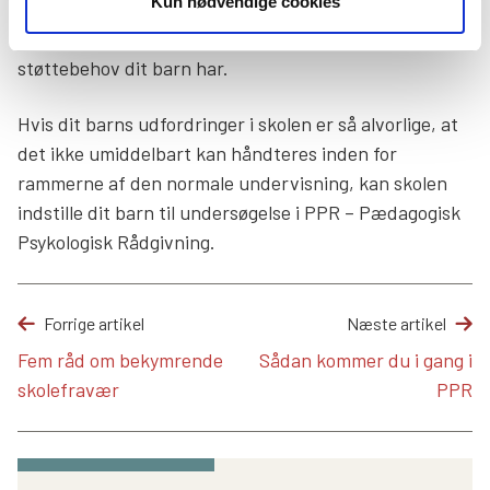
Kun nødvendige cookies
beskrive, hvordan mistrivslen har udviklet sig. Det kan
være med til at give et mere præcist billede af, hvilket
støttebehov dit barn har.
Hvis dit barns udfordringer i skolen er så alvorlige, at
det ikke umiddelbart kan håndteres inden for
rammerne af den normale undervisning, kan skolen
indstille dit barn til undersøgelse i PPR – Pædagogisk
Psykologisk Rådgivning.
Forrige artikel
Næste artikel
Fem råd om bekymrende
Sådan kommer du i gang i
skolefravær
PPR