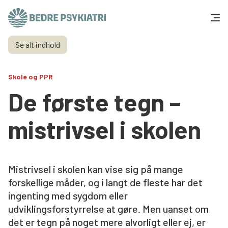
Skip to content
Se alt indhold
Få hjælp
Skole og PPR
Tal og fakta
De første tegn –
Om os
mistrivsel i skolen
Vær med
Presse og politik
Mistrivsel i skolen kan vise sig på mange
forskellige måder, og i langt de fleste har det
ingenting med sygdom eller
Støt os
udviklingsforstyrrelse at gøre. Men uanset om
det er tegn på noget mere alvorligt eller ej, er