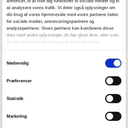
annoncer, til at vise dig funktioner til sociale medier og til
at analysere vores trafik. Vi deler også oplysninger om
din brug af vores hjemmeside med vores partnere inden
for sociale medier, annonceringspartnere og
analysepartnere. Vores partnere kan kombinere disse
Se kommende webinarer
data med andre oplysninger, du har givet dem, eller som
de har indsamlet fra din brug af deres tjenester.
Forrige artikel
Næste artikel
Samtykkevalg
Overlægens råd: Når din
Sådan kan du hjælpe én
Nødvendig
kære har en depression
med depression
Præferencer
Statistik
Kunne du bruge indholdet på
denne side?
Marketing