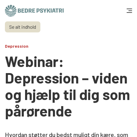
Skip to content
Se alt indhold
Få hjælp
Depression
Tal og fakta
Webinar:
Om os
Depression – viden
Vær med
og hjælp til dig som
Presse og politik
pårørende
Støt os
Hvordan støtter du bedst muligt din kære, som