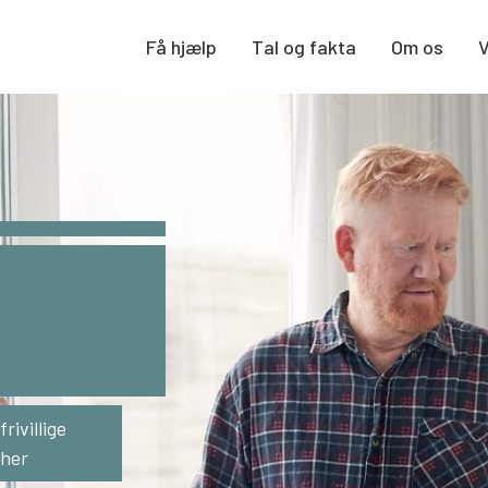
Få hjælp
Tal og fakta
Om os
rivillige
 her