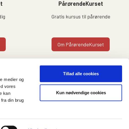
lt
PårørendeKurset
dig
Gratis kursus til pårørende
Om PårørendeKurset
Tillad alle cookies
ale medier og
ed vores
Kun nødvendige cookies
re kan
t
fra din brug