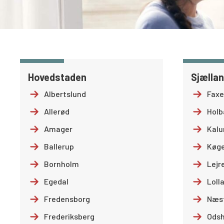
Hovedstaden
Sjælla
Albertslund
Faxe
Allerød
Hol
Amager
Kalu
Ballerup
Køg
Bornholm
Lejr
Egedal
Loll
Fredensborg
Næs
Frederiksberg
Odsh