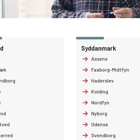
nd
Syddanmark
Assens
bæk
Faaborg-Midtfyn
ndborg
Haderslev
e
Kolding
e
Nordfyn
and
Nyborg
tved
Odense
erred
Svendborg