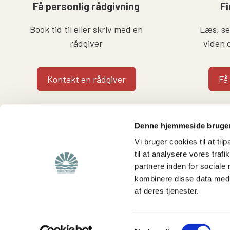
Få personlig rådgivning
Fi
Book tid til eller skriv med en
Læs, se 
rådgiver
viden 
Kontakt en rådgiver
Få
Denne hjemmeside bruger
Vi bruger cookies til at til
til at analysere vores tra
partnere inden for sociale
Find
Støt os
kombinere disse data med a
af deres tjenester.
Viden om os
Støt foreningen
Lokalafdelinger
Bliv medlem
Hjemmeside for
Bliv frivillig
Samtykkevalg