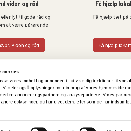
nd viden og råd
Få hjælp loka
eller lyt til gode råd og
Få hjælp tæt på 
om at være pårørende
 svar, viden og råd
Få hjælp lokalt
 cookies
passe vores indhold og annoncer, til at vise dig funktioner til soci
fik. Vi deler også oplysninger om din brug af vores hjemmeside m
 medier, annonceringspartnere og analysepartnere. Vores partne
Følg os på
Kontakt hovedkontore
ndre oplysninger, du har givet dem, eller som de har indsamlet 
Facebook
Gammeltorv 14, 2. sal
Twitter
1457 København K
Instagram
T. 53 52 99 00