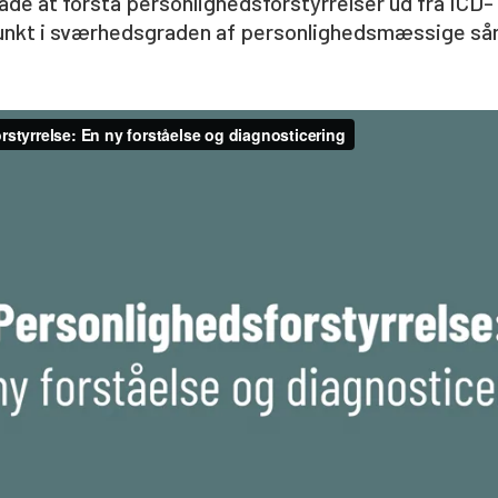
de at forstå personlighedsforstyrrelser ud fra ICD-
nkt i sværhedsgraden af personlighedsmæssige så