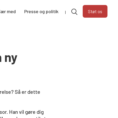
Vær med
Presse og politik
Støt os
n ny
relse? Så er dette
or. Han vil gøre dig