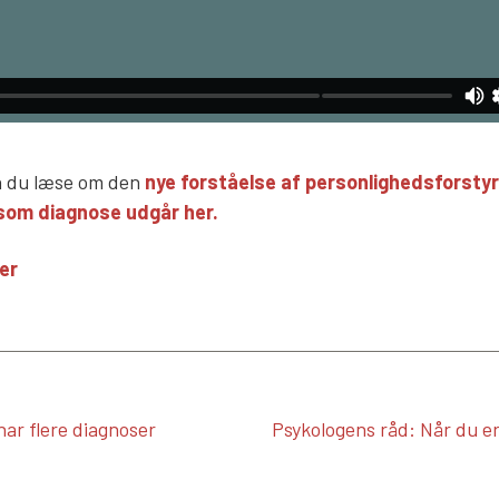
an du læse om den
nye forståelse af personlighedsforstyr
som diagnose udgår her.
er
ar flere diagnoser
Psykologens råd: Når du er 