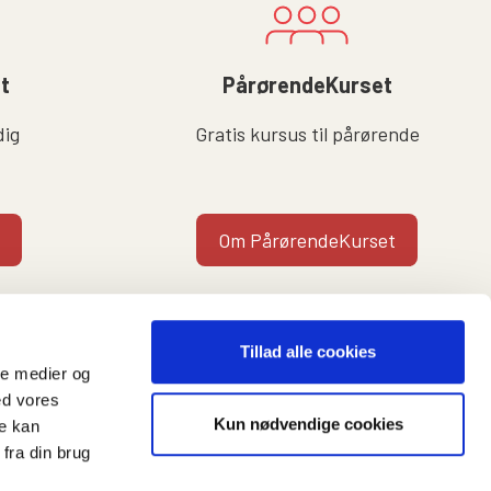
lt
PårørendeKurset
dig
Gratis kursus til pårørende
Om PårørendeKurset
Tillad alle cookies
ale medier og
ed vores
Kun nødvendige cookies
re kan
t
fra din brug