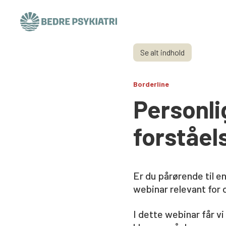
Skip to content
Se alt indhold
Borderline
Personli
forståel
Er du pårørende til e
webinar relevant for d
I dette webinar får v