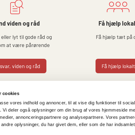
nd viden og råd
Få hjælp loka
eller lyt til gode råd og
Få hjælp tæt på 
om at være pårørende
 svar, viden og råd
Få hjælp lokalt
 cookies
passe vores indhold og annoncer, til at vise dig funktioner til soci
fik. Vi deler også oplysninger om din brug af vores hjemmeside m
 medier, annonceringspartnere og analysepartnere. Vores partne
Følg os på
Kontakt hovedkontore
ndre oplysninger, du har givet dem, eller som de har indsamlet 
Facebook
Gammeltorv 14, 2. sal