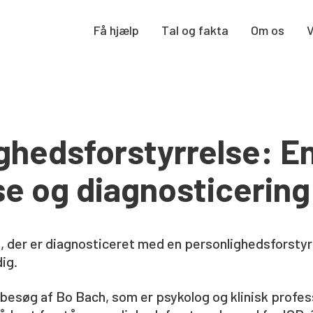
Få hjælp
Tal og fakta
Om os
ghedsforstyrrelse: E
se og diagnosticering
n, der er diagnosticeret med en personlighedsforstyr
ig.
i besøg af Bo Bach, som er psykolog og klinisk profess