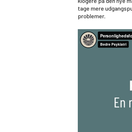
klogere på den nye må
tage mere udgangspu
problemer.