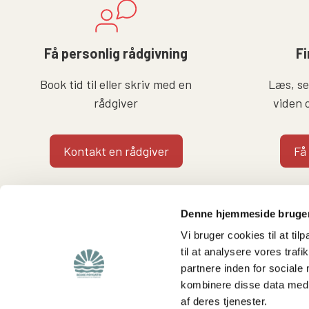
Få personlig rådgivning
Fi
Book tid til eller skriv med en
Læs, se 
rådgiver
viden 
Kontakt en rådgiver
Få
Denne hjemmeside bruger
Vi bruger cookies til at til
til at analysere vores tra
partnere inden for sociale
Find
Støt os
kombinere disse data med a
af deres tjenester.
Viden om os
Støt foreningen