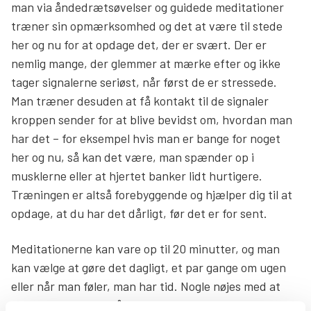
man via åndedrætsøvelser og guidede meditationer
træner sin opmærksomhed og det at være til stede
her og nu for at opdage det, der er svært. Der er
nemlig mange, der glemmer at mærke efter og ikke
tager signalerne seriøst, når først de er stressede.
Man træner desuden at få kontakt til de signaler
kroppen sender for at blive bevidst om, hvordan man
har det – for eksempel hvis man er bange for noget
her og nu, så kan det være, man spænder op i
musklerne eller at hjertet banker lidt hurtigere.
Træningen er altså forebyggende og hjælper dig til at
opdage, at du har det dårligt, før det er for sent.
Meditationerne kan vare op til 20 minutter, og man
kan vælge at gøre det dagligt, et par gange om ugen
eller når man føler, man har tid. Nogle nøjes med at
bruge to minutter på at sætte sig ned, trække vejret