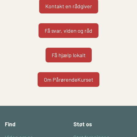
Kontakt en rådgiver
Få svar, viden og råd
Få hjælp lokalt
Om PårørendeKurset
Find
Støt os