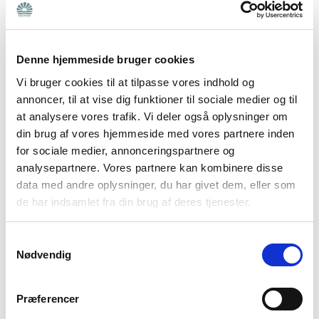
og finde ro indeni ved hjælp af åndedrættet. Det kan
også være, man har tid under transport til og fra
arbejdet, eller når man går en tur. Man kan ikke gøre
Denne hjemmeside bruger cookies
det forkert. Der findes også decideret undervisning,
Vi bruger cookies til at tilpasse vores indhold og
guidet af en underviser, hvis man har brug for det.
annoncer, til at vise dig funktioner til sociale medier og til
at analysere vores trafik. Vi deler også oplysninger om
Læs mere links
Se også:
Små pauser i hverdagen
din brug af vores hjemmeside med vores partnere inden
for sociale medier, annonceringspartnere og
Sådan træner du din opmærksomhed
analysepartnere. Vores partnere kan kombinere disse
data med andre oplysninger, du har givet dem, eller som
Compassion foregår ved, at man dykker ned i alle
de har indsamlet fra din brug af deres tjenester.
følelserne, som for eksempel vreden, sorgen og
skammen over at være pårørende til en person med
Samtykkevalg
Nødvendig
psykisk sygdom eller udviklingsforstyrrelse.
Helt konkret foregår det ved, at man finder et sted,
Præferencer
hvor der er lidt ro. Findes det ikke omkring en, kan