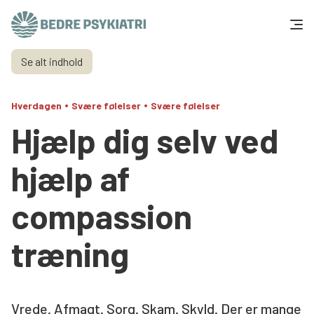
Skip to content
Se alt indhold
Få hjælp
•
•
Hverdagen
Svære følelser
Svære følelser
Tal og fakta
Hjælp dig selv ved
Om os
hjælp af
Vær med
compassion
Presse og politik
træning
Støt os
Vrede. Afmagt. Sorg. Skam. Skyld. Der er mange