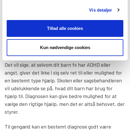
Vis detaljer
I modsætning til, hvad mange tror, kan en diagnose
ikke bruges til at kræve bestemte støttetilbud på
skolen eller i kommunen. Hjælp og støtte i kommunen
Tillad alle cookies
bliver givet på baggrund af dit barns funktionsniveau
– det vil sige på baggrund af, hvad dit barn kan eller
Kun nødvendige cookies
ikke kan og hvad han eller hun har brug for hjælp til.
Det vil sige, at selvom dit barn fx har ADHD eller
angst, giver det ikke i sig selv ret til eller mulighed for
en bestemt type hjælp. Skolen eller sagsbehandleren
vil udelukkende se på, hvad dit barn har brug for
hjælp til. Diagnosen kan give bedre mulighed for at
vælge den rigtige hjælp, men det er altså behovet, der
styrer.
Til gengæld kan en bestemt diagnose godt være