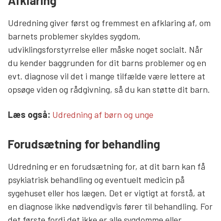
Afklaring
Udredning giver først og fremmest en afklaring af, om
barnets problemer skyldes sygdom,
udviklingsforstyrrelse eller måske noget socialt. Når
du kender baggrunden for dit barns problemer og en
evt. diagnose vil det i mange tilfælde være lettere at
opsøge viden og rådgivning, så du kan støtte dit barn.
Læs mere links
Læs også:
Udredning af børn og unge
Forudsætning for behandling
Udredning er en forudsætning for, at dit barn kan få
psykiatrisk behandling og eventuelt medicin på
sygehuset eller hos lægen. Det er vigtigt at forstå, at
en diagnose ikke nødvendigvis fører til behandling. For
det første fordi det ikke er alle sygdomme eller