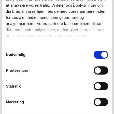
får du et overblik blandt andet PPR, PPV og
at analysere vores trafik. Vi deler også oplysninger om
udredning. Du kan også læse om støtte i skolen,
din brug af vores hjemmeside med vores partnere inden
dit barns rettigheder i kommunen og
for sociale medier, annonceringspartnere og
overgangen til voksenlivet.
analysepartnere. Vores partnere kan kombinere disse
data med andre oplysninger, du har givet dem, eller som
de har indsamlet fra din brug af deres tjenester.
Få tilsendt guiden
Samtykkevalg
Nødvendig
Nogle diagnoser som fx ADHD og angst kan behandles
med en kombination af medicin og terapi. Mens der fx
Præferencer
ikke findes medicin for autisme. Her vil behandlingen
typisk bestå af samtaler, hvor familien og barnet får
Statistik
hjælp til at håndtere udfordringerne.
Marketing
Diagnosen giver ikke ret til støtte og
specialundervisning