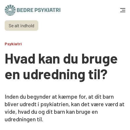
Skip to content
Se alt indhold
Få hjælp
Psykiatri
Tal og fakta
Hvad kan du bruge
Om os
en udredning til?
Vær med
Presse og politik
Inden du begynder at kæmpe for, at dit barn
bliver udredt i psykiatrien, kan det være værd at
vide, hvad du og dit barn kan bruge en
Støt os
udredningen til.