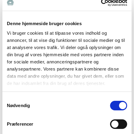
siger:
“Det bryder farmor sig ikke om.”
Denne hjemmeside bruger cookies
Når et barn bliver udadreagerende, skyldes det ikke,
Vi bruger cookies til at tilpasse vores indhold og
at forældrene ikke stiller krav til deres barn eller ikke
annoncer, til at vise dig funktioner til sociale medier og til
opdrager det godt nok. Men barnet er presset og
at analysere vores trafik. Vi deler også oplysninger om
overvældet, og derfor kan det have svært ved både at
din brug af vores hjemmeside med vores partnere inden
rumme sine egne følelser og forstå andres
for sociale medier, annonceringspartnere og
perspektiv. Samtidig har det ikke adgang til at tænke
analysepartnere. Vores partnere kan kombinere disse
roligt og overskue konsekvenserne i en allerede
data med andre oplysninger, du har givet dem, eller som
de har indsamlet fra din brug af deres tjenester.
ophedet situation.
Hvis barnet derudover bliver presset til at forstå den
Samtykkevalg
Nødvendig
andens perspektiv, før han eller hun er faldet til
ro og er blevet spejlet i sine følelser, kan det få barnet
til at føle sig endnu mere misforstået og
Præferencer
gøre reaktionen stærkere.