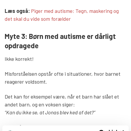
Læs mere links
Læs også:
Piger med autisme: Tegn, maskering og
det skal du vide som forælder
Myte 3: Børn med autisme er dårligt
opdragede
Ikke korrekt!
Misforståelsen opstår ofte i situationer, hvor barnet
reagerer voldsomt.
Det kan for eksempel være, når et barn har slået et
andet barn, og en voksen siger:
“Kan du ikke se, at Jonas blev ked af det?”
Eller når barnet har smadret noget, og den voksne