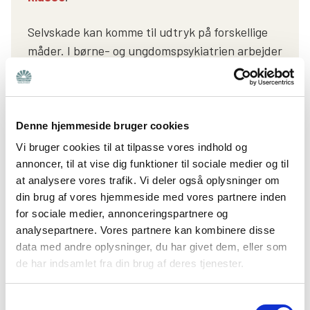
Selvskade kan komme til udtryk på forskellige
måder. I børne- og ungdomspsykiatrien arbejder
man ofte med en opdeling i fire typer:
Direkte selvskade
Denne hjemmeside bruger cookies
Her opstår skaden med det samme. Det kan for
Vi bruger cookies til at tilpasse vores indhold og
eksempel være, at man skærer i sig selv,
annoncer, til at vise dig funktioner til sociale medier og til
at analysere vores trafik. Vi deler også oplysninger om
kradser gentagne gange det samme sted eller
din brug af vores hjemmeside med vores partnere inden
slår hovedet ind i en væg. Det er den form, de
for sociale medier, annonceringspartnere og
fleste tænker på, når de hører ordet selvskade.
analysepartnere. Vores partnere kan kombinere disse
data med andre oplysninger, du har givet dem, eller som
de har indsamlet fra din brug af deres tjenester.
Indirekte selvskade
Her sker skaden ikke med det samme, men
Samtykkevalg