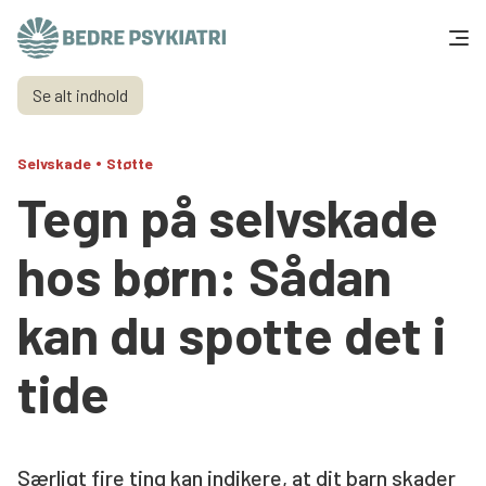
Skip to content
Se alt indhold
Få hjælp
•
Selvskade
Støtte
Tal og fakta
Tegn på selvskade
Om os
hos børn: Sådan
Vær med
kan du spotte det i
Presse og politik
tide
Støt os
Særligt fire ting kan indikere, at dit barn skader