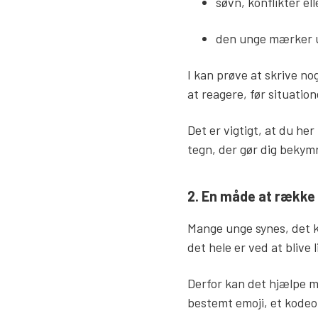
søvn, konflikter el
den unge mærker 
I kan prøve at skrive no
at reagere, før situatio
Det er vigtigt, at du he
tegn, der gør dig beky
2. En måde at række
Mange unge synes, det ka
det hele er ved at blive 
Derfor kan det hjælpe m
bestemt emoji, et kodeo