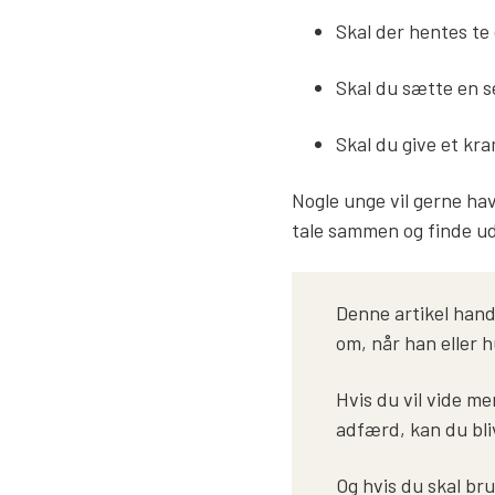
Skal der hentes t
Skal du sætte en s
Skal du give et kr
Nogle unge vil gerne hav
tale sammen og finde ud
Denne artikel hand
om, når han eller h
Hvis du vil vide m
adfærd, kan du bli
Og hvis du skal br