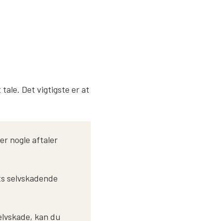
tale. Det vigtigste er at
er nogle aftaler
ets selvskadende
elvskade, kan du