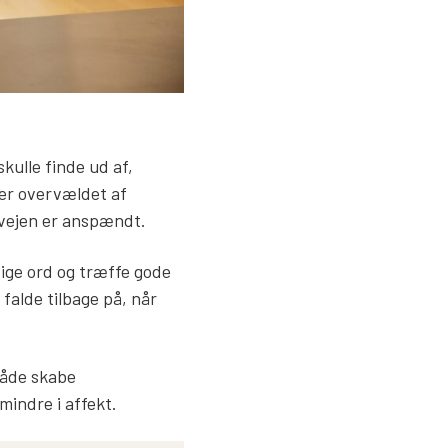
skulle finde ud af,
ver overvældet af
forvejen er anspændt.
tige ord og træffe gode
falde tilbage på, når
både skabe
 mindre i affekt.