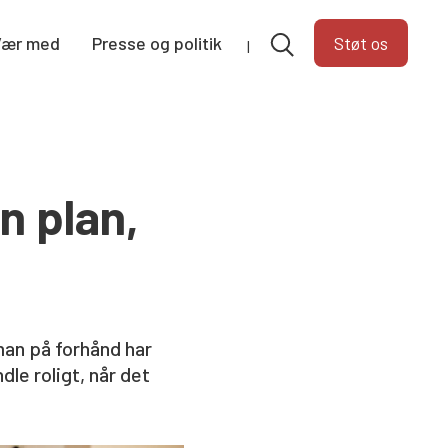
Vær med
Presse og politik
Støt os
n plan,
man på forhånd har
dle roligt, når det