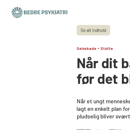
Skip to content
Se alt indhold
•
Selvskade
Støtte
Når dit 
før det 
Når et ungt menneske 
lagt en enkelt plan fo
pludselig bliver svær