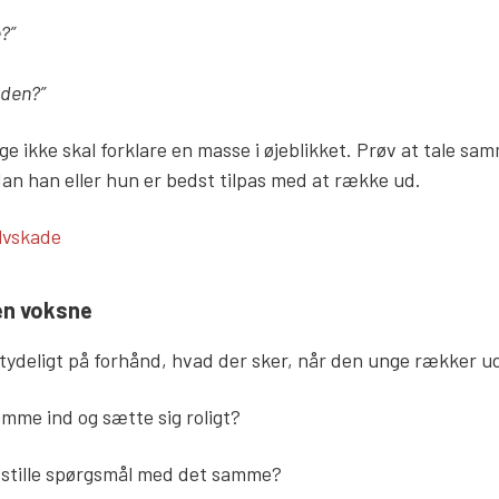
?”
eden?”
nge ikke skal forklare en masse i øjeblikket. Prøv at tale s
rdan han eller hun er bedst tilpas med at række ud.
ks
lvskade
en voksne
r tydeligt på forhånd, hvad der sker, når den unge rækker u
mme ind og sætte sig roligt?
 stille spørgsmål med det samme?