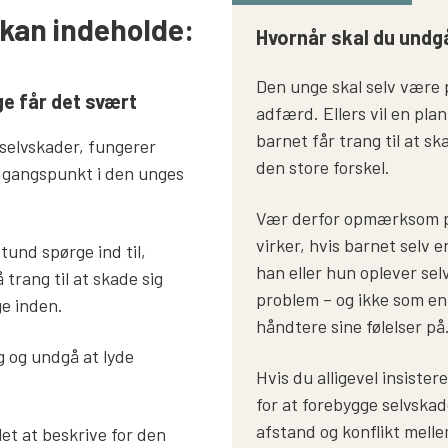
 kan indeholde:
Hvornår skal du undgå
Den unge skal selv være p
nge får det svært
adfærd. Ellers vil en plan
barnet får trang til at sk
 selvskader, fungerer
den store forskel.
dgangspunkt i den unges
Vær derfor opmærksom på
virker, hvis barnet selv e
stund spørge ind til,
han eller hun oplever se
trang til at skade sig
problem – og ikke som en
ige inden.
håndtere sine følelser på
g og undgå at lyde
Hvis du alligevel insister
for at forebygge selvska
afstand og konflikt melle
let at beskrive for den