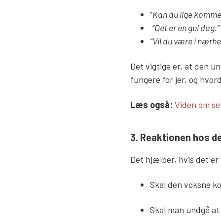
“
Kan du lige komme
“Det er en gul dag.”
“Vil du være i nærh
Det vigtige er, at den u
fungere for jer, og hvo
Læs mere lin
Læs også:
Viden om se
3. Reaktionen hos d
Det hjælper, hvis det e
Skal den voksne ko
Skal man undgå at