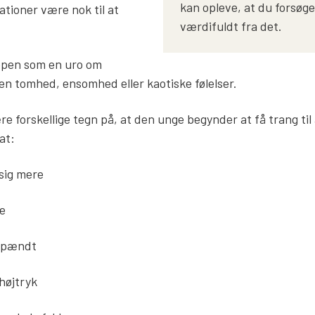
kan opleve, at du forsøge
ationer være nok til at
værdifuldt fra det.
ppen som en uro om
en tomhed, ensomhed eller kaotiske følelser.
e forskellige tegn på, at den unge begynder at få trang til 
 at:
sig mere
te
nspændt
 højtryk