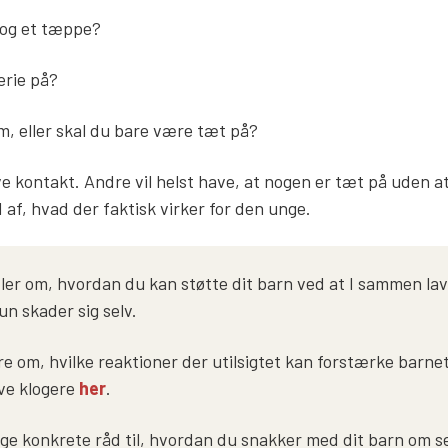
e og et tæppe?
erie på?
am, eller skal du bare være tæt på?
e kontakt. Andre vil helst have, at nogen er tæt på uden at 
 af, hvad der faktisk virker for den unge.
ler om, hvordan du kan støtte dit barn ved at I sammen lav
un skader sig selv.
ere om, hvilke reaktioner der utilsigtet kan forstærke barn
ve klogere
her
.
uge konkrete råd til, hvordan du snakker med dit barn om s