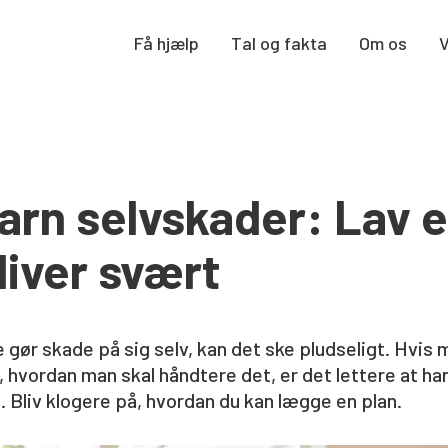
Få hjælp
Tal og fakta
Om os
barn selvskader: Lav e
bliver svært
gør skade på sig selv, kan det ske pludseligt. Hvis 
r, hvordan man skal håndtere det, er det lettere at han
t. Bliv klogere på, hvordan du kan lægge en plan.