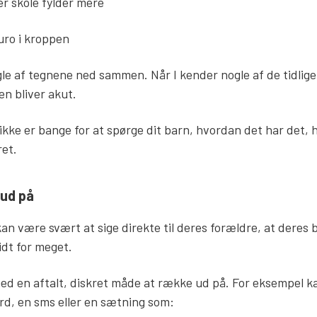
ler skole fylder mere
uro i kroppen
gle af tegnene ned sammen. Når I kender nogle af de tidlige 
nen bliver akut.
r ikke er bange for at spørge dit barn, hvordan det har det, 
mret.
 ud på
n være svært at sige direkte til deres forældre, at deres b
lidt for meget.
ed en aftalt, diskret måde at række ud på. For eksempel 
rd, en sms eller en sætning som: