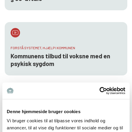
FORSTÅ SYSTEMET, HJÆLP I KOMMUNEN
Kommunens tilbud til voksne med en
psykisk sygdom
Denne hjemmeside bruger cookies
HJÆLP I KOMMUNEN, NY SOM PÅRØRENDE
Sådan skriver du en god klage til
Vi bruger cookies til at tilpasse vores indhold og
kommunen
annoncer, til at vise dig funktioner til sociale medier og til