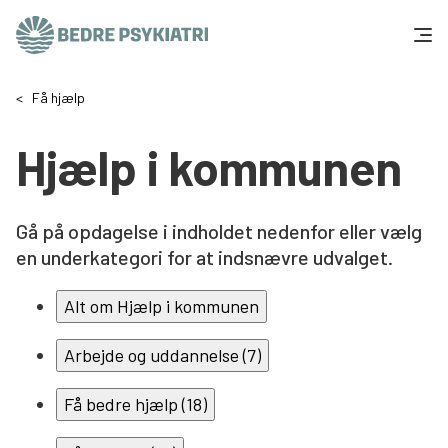
Skip to content
Få hjælp
Få hjælp
Hjælp i kommunen
Tal og fakta
Om os
Gå på opdagelse i indholdet nedenfor eller vælg
en underkategori for at indsnævre udvalget.
Vær med
Alt om Hjælp i kommunen
Presse og politik
Arbejde og uddannelse (7)
Støt os
Få bedre hjælp (18)