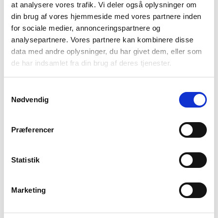
at analysere vores trafik. Vi deler også oplysninger om
din brug af vores hjemmeside med vores partnere inden
for sociale medier, annonceringspartnere og
analysepartnere. Vores partnere kan kombinere disse
data med andre oplysninger, du har givet dem, eller som
de har indsamlet fra din brug af deres tjenester.
FORSTÅ SYSTEMET, HJÆLP I KOMMUNEN
Ekspertens råd: Om botilbud
Samtykkevalg
Nødvendig
Præferencer
Statistik
BØRN OG UNGE, FORSTÅ SYSTEMET, HJÆLP I KOMMUNEN
Overgangen til voksenlivet i kommunen
Marketing