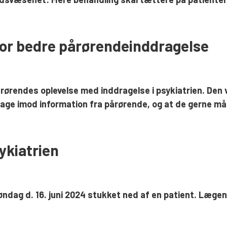
 for bedre pårørendeinddragelse
årørendes oplevelse med inddragelse i psykiatrien. Den 
ge imod information fra pårørende, og at de gerne må g
ykiatrien
øndag d. 16. juni 2024 stukket ned af en patient. Læge