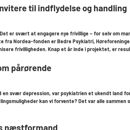
vitere til indflydelse og handling
 Det er svært at engagere nye frivillige – for selv om man
øtte fra Nordea-fonden er Bedre Psykiatri, Høreforening
ere frivilligheden. Knap et år inde i projektet, er resu
som pårørende
d en svær depression, var psykiatrien et ukendt land fo
ingsmuligheder kan vi forvente? Det var alle sammen sp
ris næstformand