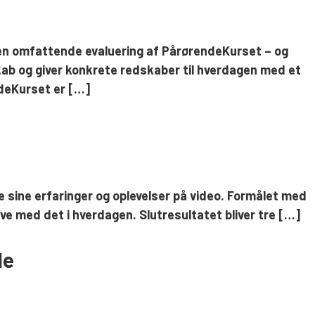
en omfattende evaluering af PårørendeKurset – og
skab og giver konkrete redskaber til hverdagen med et
deKurset er […]
le sine erfaringer og oplevelser på video. Formålet med
e med det i hverdagen. Slutresultatet bliver tre […]
de