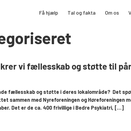
Få hjælp
Tal og fakta
Om os
egoriseret
sikrer vi fællesskab og støtte til 
finde fællesskab og støtte i deres lokalområde? Det sp
afsluttet sammen med Nyreforeningen og Høreforeningen 
er. Det er de ca. 400 frivillige i Bedre Psykiatri, […]