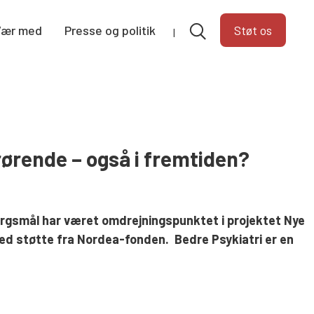
Vær med
Presse og politik
Støt os
pårørende – også i fremtiden?
ørgsmål har været omdrejningspunktet i projektet Nye
med støtte fra Nordea-fonden. Bedre Psykiatri er en