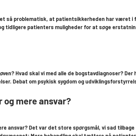
et så problematisk, at patientsikkerheden har været i f
 tidligere patienters muligheder for at søge erstatnin
i røven? Hvad skal vi med alle de bogstavdiagnoser? De
lser. Debat om psykisk sygdom og udviklingsforstyrrels
r og mere ansvar?
re ansvar? Det var det store spørgsmål, vi sad tilbage
dsvæsenet: Mere behandling skal tættere på patientern