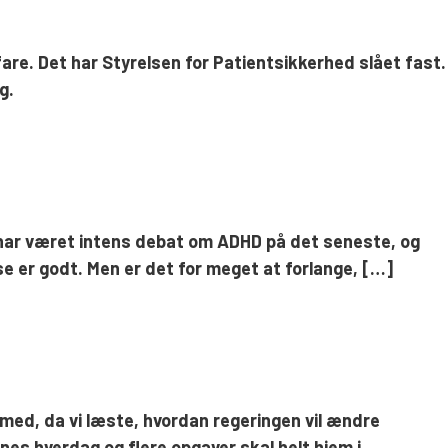
are. Det har Styrelsen for Patientsikkerhed slået fast.
g.
r har været intens debat om ADHD på det seneste, og
e er godt. Men er det for meget at forlange, […]
 med, da vi læste, hvordan regeringen vil ændre
es hverdag og flere opgaver skal helt hjem i