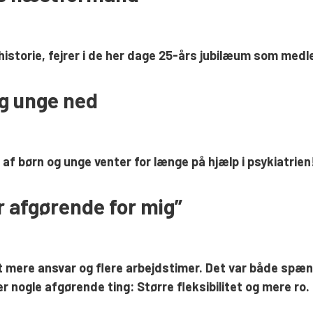
historie, fejrer i de her dage 25-års jubilæum som med
og unge ned
 børn og unge venter for længe på hjælp i psykiatrien! M
r afgørende for mig”
 det mere ansvar og flere arbejdstimer. Det var både s
nogle afgørende ting: Større fleksibilitet og mere ro. 