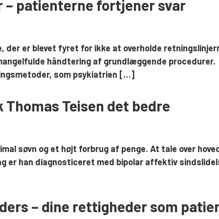
 – patienterne fortjener svar
der er blevet fyret for ikke at overholde retningslinje
 mangelfulde håndtering af grundlæggende procedurer. 
lingsmetoder, som psykiatrien […]
fik Thomas Teisen det bedre
al søvn og et højt forbrug af penge. At tale over hov
 er han diagnosticeret med bipolar affektiv sindslidels
anders – dine rettigheder som pati