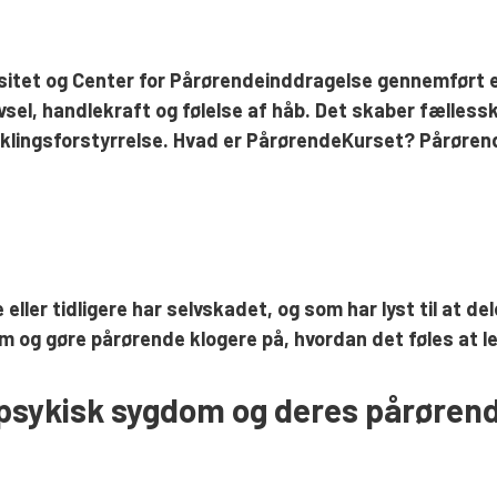
sitet og Center for Pårørendeinddragelse gennemført 
ivsel, handlekraft og følelse af håb. Det skaber fælles
lingsforstyrrelse. Hvad er PårørendeKurset? Pårøren
ller tidligere har selvskadet, og som har lyst til at de
og gøre pårørende klogere på, hvordan det føles at lev
 psykisk sygdom og deres pårøren